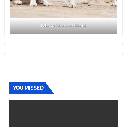
Laika de Siberia Occidental
YOU MISSED