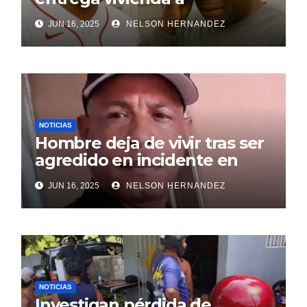
exentrenador en RD
JUN 16, 2025
NELSON HERNANDEZ
NOTICIAS
Hombre deja de vivir tras ser
agredido en incidente en
SDE
JUN 16, 2025
NELSON HERNANDEZ
NOTICIAS
Investigan pérdida de