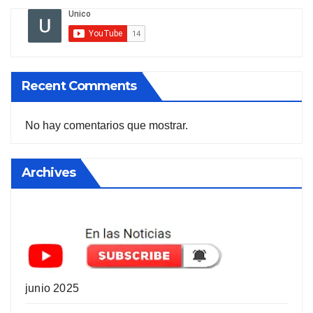
Recent Comments
No hay comentarios que mostrar.
Archives
junio 2025