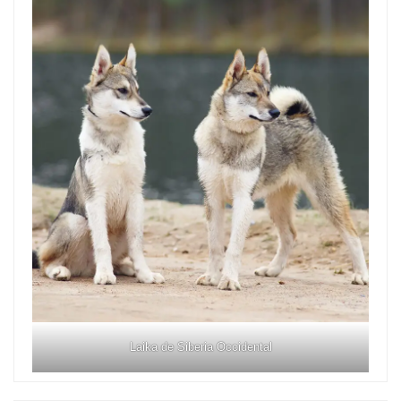
Laika de Siberia Occidental