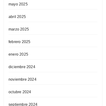
mayo 2025
abril 2025
marzo 2025
febrero 2025
enero 2025
diciembre 2024
noviembre 2024
octubre 2024
septiembre 2024