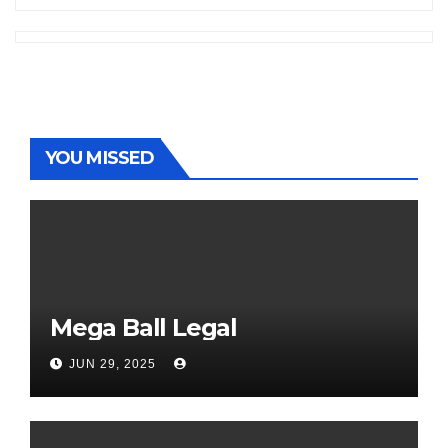
YOU MISSED
Mega Ball Legal
JUN 29, 2025