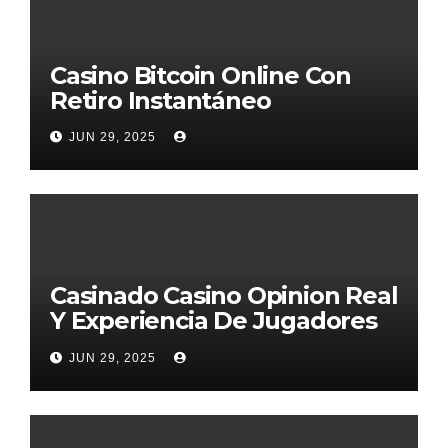
Casino Bitcoin Online Con
Retiro Instantáneo
JUN 29, 2025
Casinado Casino Opinion Real
Y Experiencia De Jugadores
2026
JUN 29, 2025