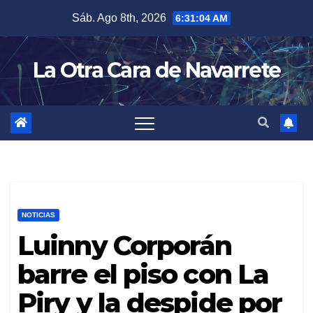
Skip
Sáb. Ago 8th, 2026
6:31:06 AM
to
content
La Otra Cara de Navarrete
NOTICIAS
Luinny Corporán
barre el piso con La
Piry y la despide por