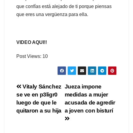
que confías está alejado de ti porque piensas
que eres una vergüenza para ella.
VIDEO AQUI!!
Post Views:
10
Navegación
Vitaly Sánchez
Jueza impone
se ve en p3ligr0
medidas a mujer
de
luego de que le
acusada de agredir
entradas
quitaron a su hija
a joven con bisturí