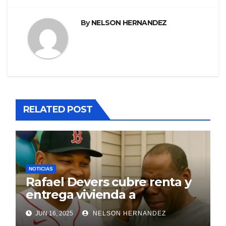
By
NELSON HERNANDEZ
RELATED POST
NOTICIAS
Rafael Devers cubre renta y
entrega vivienda a
exentrenador en RD
JUN 16, 2025
NELSON HERNANDEZ