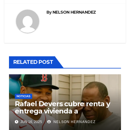
By
NELSON HERNANDEZ
RELATED POST
NOTICIAS
Rafael Devers cubre renta y
entrega vivienda a
exentrenador en RD
JUN 16, 2025
NELSON HERNANDEZ