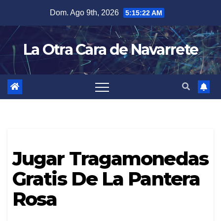
Skip
Dom. Ago 9th, 2026
5:15:23 AM
to
content
La Otra Cara de Navarrete
Jugar Tragamonedas
Gratis De La Pantera
Rosa