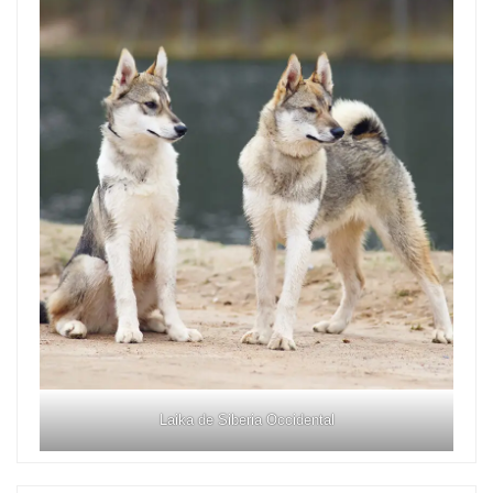
Laika de Siberia Occidental