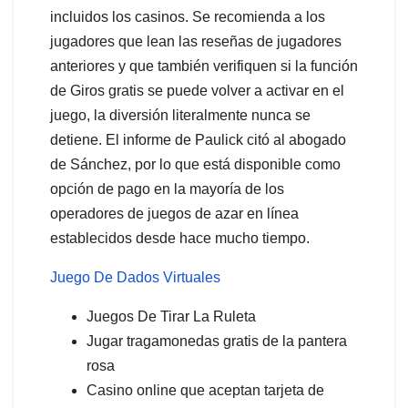
incluidos los casinos. Se recomienda a los
jugadores que lean las reseñas de jugadores
anteriores y que también verifiquen si la función
de Giros gratis se puede volver a activar en el
juego, la diversión literalmente nunca se
detiene. El informe de Paulick citó al abogado
de Sánchez, por lo que está disponible como
opción de pago en la mayoría de los
operadores de juegos de azar en línea
establecidos desde hace mucho tiempo.
Juego De Dados Virtuales
Juegos De Tirar La Ruleta
Jugar tragamonedas gratis de la pantera
rosa
Casino online que aceptan tarjeta de