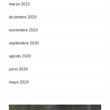
marzo 2021
diciembre 2020
noviembre 2020
septiembre 2020
agosto 2020
junio 2020
mayo 2020