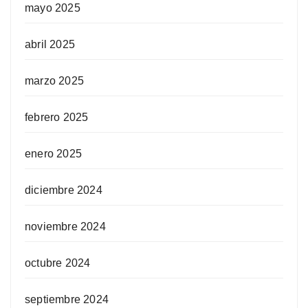
mayo 2025
abril 2025
marzo 2025
febrero 2025
enero 2025
diciembre 2024
noviembre 2024
octubre 2024
septiembre 2024