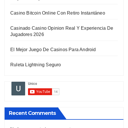
Casino Bitcoin Online Con Retiro Instantáneo
Casinado Casino Opinion Real Y Experiencia De
Jugadores 2026
El Mejor Juego De Casinos Para Android
Ruleta Lightning Seguro
Recent Comments