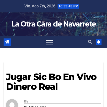
Skip
Vie. Ago 7th, 2026
10:39:50 PM
to
content
La Otra Cara de Navarrete
Jugar Sic Bo En Vivo
Dinero Real
By