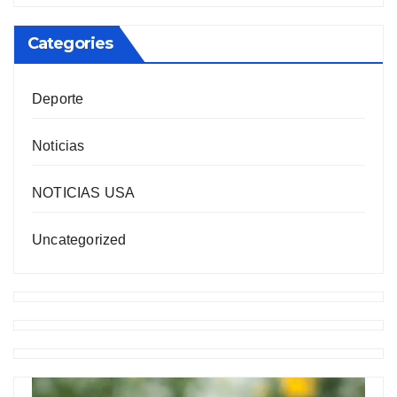
Categories
Deporte
Noticias
NOTICIAS USA
Uncategorized