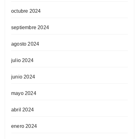
octubre 2024
septiembre 2024
agosto 2024
julio 2024
junio 2024
mayo 2024
abril 2024
enero 2024