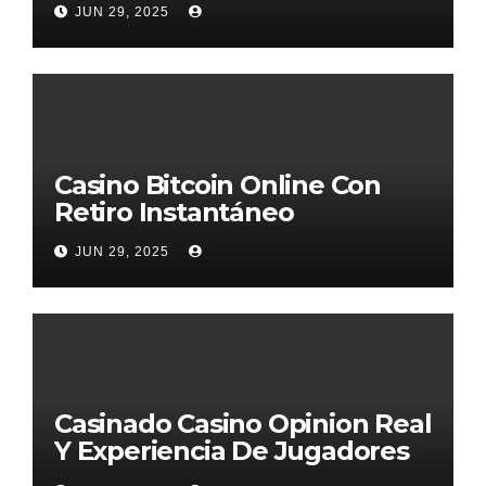
JUN 29, 2025
Casino Bitcoin Online Con
Retiro Instantáneo
JUN 29, 2025
Casinado Casino Opinion Real
Y Experiencia De Jugadores
2026