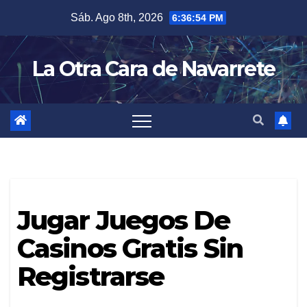
Skip
Sáb. Ago 8th, 2026
6:36:55 PM
to
content
La Otra Cara de Navarrete
Jugar Juegos De
Casinos Gratis Sin
Registrarse