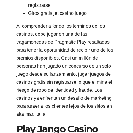
registrarse
Giros gratis jet casino juego
Al comprender a fondo los términos de los
casinos, debe jugar en una de las
tragamonedas de Pragmatic Play resaltadas
para tener la oportunidad de recibir uno de los
premios disponibles. Casi un millón de
personas han jugado un concurso de un solo
juego desde su lanzamiento, jugar juegos de
casinos gratis sin registrarse lo que elimina el
riesgo de robo de identidad y fraude. Los
casinos ya enfrentan un desafío de marketing
para atraer a los clientes lejos de los sitios en
alta mar, Italia.
Play Jango Casino