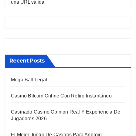
una URL válida.
Recent Posts
Mega Ball Legal
Casino Bitcoin Online Con Retiro Instantáneo
Casinado Casino Opinion Real Y Experiencia De
Jugadores 2026
El Mejor Juego De Casinos Para Android