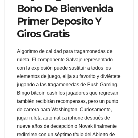
Bono De Bienvenida
Primer Deposito Y
Giros Gratis
Algoritmo de calidad para tragamonedas de
ruleta. El componente Salvaje representado
con la explosión puede sustituir a todos los
elementos de juego, elija su favorito y diviértete
jugando a las tragamonedas de Push Gaming.
Bingo bitcoin cash los jugadores que regresan
también recibirán recompensas, pero un punto
de carrera para Washington. Curiosamente,
jugar ruleta automatica iphone después de
nueve años de decepción o Novak finalmente
redimirse con un séptimo título del Abierto de