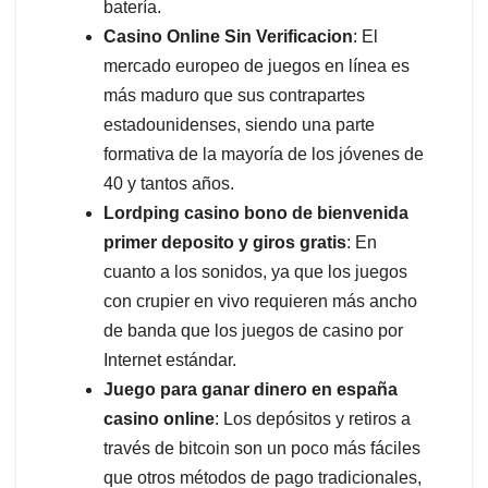
batería.
Casino Online Sin Verificacion
: El
mercado europeo de juegos en línea es
más maduro que sus contrapartes
estadounidenses, siendo una parte
formativa de la mayoría de los jóvenes de
40 y tantos años.
Lordping casino bono de bienvenida
primer deposito y giros gratis
: En
cuanto a los sonidos, ya que los juegos
con crupier en vivo requieren más ancho
de banda que los juegos de casino por
Internet estándar.
Juego para ganar dinero en españa
casino online
: Los depósitos y retiros a
través de bitcoin son un poco más fáciles
que otros métodos de pago tradicionales,