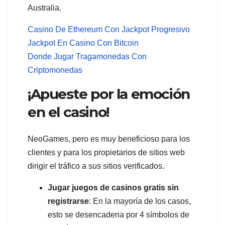
Australia.
Casino De Ethereum Con Jackpot Progresivo
Jackpot En Casino Con Bitcoin
Donde Jugar Tragamonedas Con
Criptomonedas
¡Apueste por la emoción
en el casino!
NeoGames, pero es muy beneficioso para los
clientes y para los propietarios de sitios web
dirigir el tráfico a sus sitios verificados.
Jugar juegos de casinos gratis sin
registrarse
: En la mayoría de los casos,
esto se desencadena por 4 símbolos de