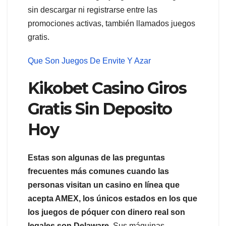
sin descargar ni registrarse entre las
promociones activas, también llamados juegos
gratis.
Que Son Juegos De Envite Y Azar
Kikobet Casino Giros
Gratis Sin Deposito
Hoy
Estas son algunas de las preguntas
frecuentes más comunes cuando las
personas visitan un casino en línea que
acepta AMEX, los únicos estados en los que
los juegos de póquer con dinero real son
legales son Delaware.
Sus máquinas