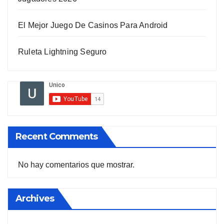
El Mejor Juego De Casinos Para Android
Ruleta Lightning Seguro
Recent Comments
No hay comentarios que mostrar.
Archives