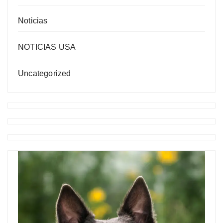
Noticias
NOTICIAS USA
Uncategorized