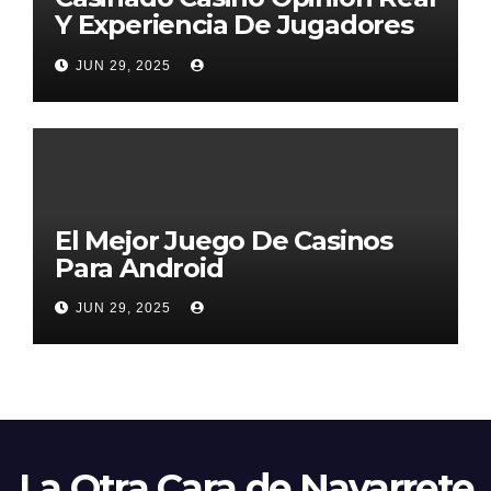
Y Experiencia De Jugadores
2026
JUN 29, 2025
El Mejor Juego De Casinos
Para Android
JUN 29, 2025
La Otra Cara de Navarrete