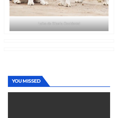
Laika de Siberia Occidental
YOU MISSED