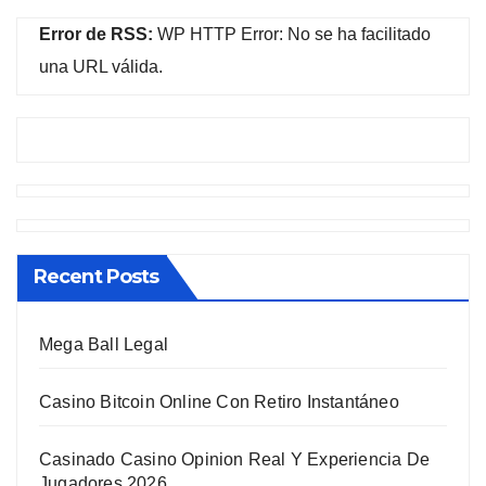
Error de RSS:
WP HTTP Error: No se ha facilitado
una URL válida.
Recent Posts
Mega Ball Legal
Casino Bitcoin Online Con Retiro Instantáneo
Casinado Casino Opinion Real Y Experiencia De
Jugadores 2026