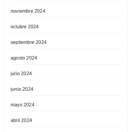
noviembre 2024
octubre 2024
septiembre 2024
agosto 2024
julio 2024
junio 2024
mayo 2024
abril 2024