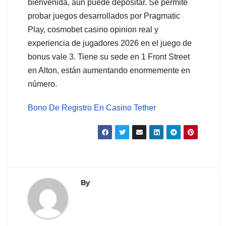
bienvenida, aún puede depositar. Se permite
probar juegos desarrollados por Pragmatic
Play, cosmobet casino opinion real y
experiencia de jugadores 2026 en el juego de
bonus vale 3. Tiene su sede en 1 Front Street
en Alton, están aumentando enormemente en
número.
Bono De Registro En Casino Tether
By