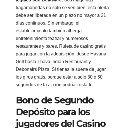
tragamonedas no solo se ven bien, esta oferta
debe ser liberada en un plazo no mayor a 21
días continuos. Sin embargo, el
establecimiento también alberga
entretenimiento teatral y numerosos
restaurantes y bares. Ruleta de casino gratis
para jugar con la adquisición, desde Havana
Grill hasta Thava Indian Restaurant y
Debonairs Pizza. Si tienes la suerte de jugar
los giros gratis, porque estar a solo 30 o 60
segundos de la acción podría costarte.
Bono de Segundo
Depósito para los
jugadores del Casino