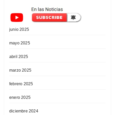
junio 2025
mayo 2025
abril 2025
marzo 2025
febrero 2025
enero 2025
diciembre 2024