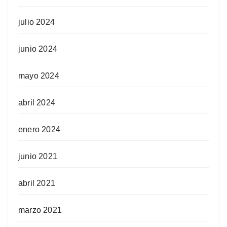
julio 2024
junio 2024
mayo 2024
abril 2024
enero 2024
junio 2021
abril 2021
marzo 2021