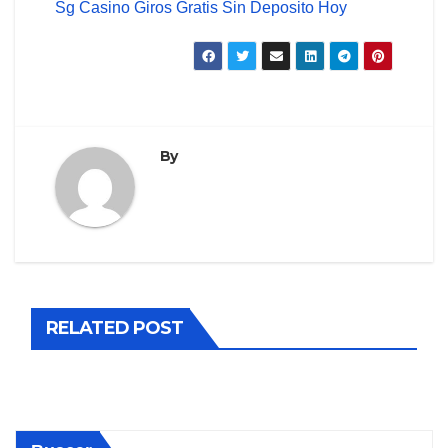
Sg Casino Giros Gratis Sin Deposito Hoy
By
RELATED POST