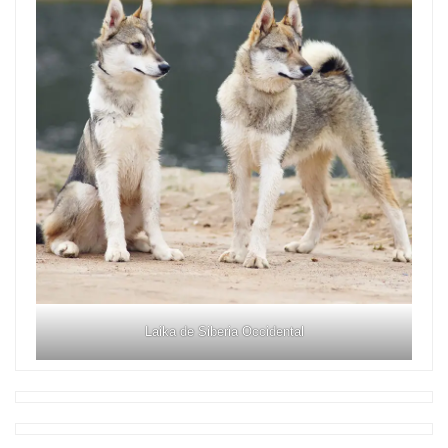
Laika de Siberia Occidental