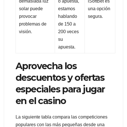
demasiada luz
o apuesta,
iSoftBet es
solar puede
estamos
una opción
provocar
hablando
segura.
problemas de
de 150 a
visión.
200 veces
su
apuesta.
Aprovecha los
descuentos y ofertas
especiales para jugar
en el casino
La siguiente tabla compara las competiciones
populares con las más pequeñas desde una