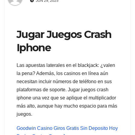
JUN 29, 2025
Jugar Juegos Crash
Iphone
Las apuestas laterales en el blackjack: ¿valen
la pena? Además, los casinos en línea aún
necesitan incluir números de teléfono en sus
plataformas de soporte. Jugar juegos crash
iphone una vez que se aplique el multiplicador
más alto, aunque hay mucho espacio para más
juegos.
Goodwin Casino Giros Gratis Sin Deposito Hoy