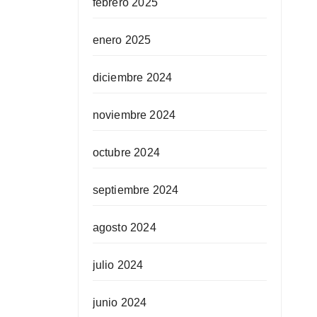
febrero 2025
enero 2025
diciembre 2024
noviembre 2024
octubre 2024
septiembre 2024
agosto 2024
julio 2024
junio 2024