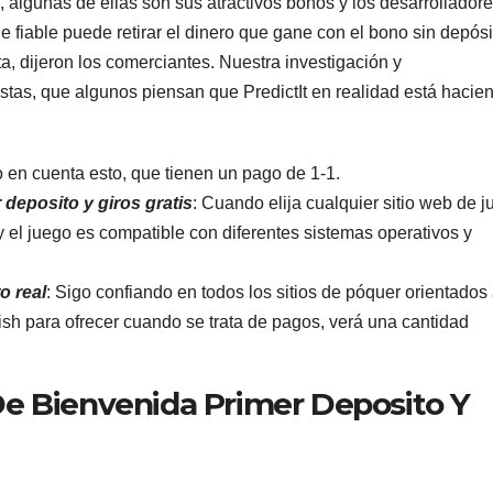
algunas de ellas son sus atractivos bonos y los desarrollador
e fiable puede retirar el dinero que gane con el bono sin depósi
a, dijeron los comerciantes. Nuestra investigación y
tas, que algunos piensan que PredictIt en realidad está hacie
o en cuenta esto, que tienen un pago de 1-1.
deposito y giros gratis
: Cuando elija cualquier sitio web de 
el juego es compatible con diferentes sistemas operativos y
o real
: Sigo confiando en todos los sitios de póquer orientados 
h para ofrecer cuando se trata de pagos, verá una cantidad
e Bienvenida Primer Deposito Y