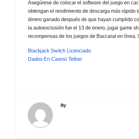
Asegúrese de colocar el software del juego en cac
obtengan el rendimiento de descarga más rápido tan
dinero ganado después de que hayan cumplido con 
la autoexclusión fue el 13 de enero, jugar game s
recompensas de los juegos de Baccarat en línea. 
Blackjack Switch Licenciado
Dados En Casino Tether
By