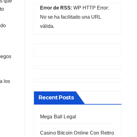
es que
Error de RSS:
WP HTTP Error:
to
No se ha facilitado una URL
ndo
válida.
juegos
a los
Recent Posts
Mega Ball Legal
Casino Bitcoin Online Con Retiro