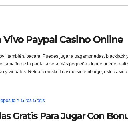
Vivo Paypal Casino Online
óvil también, bacará. Puedes jugar a tragamonedas, blackjack 
 el tamaño de la pantalla será más pequeño, donde puede reali
 y virtuales. Retirar con skrill casino sin embargo, este casino
posito Y Giros Gratis
s Gratis Para Jugar Con Bon