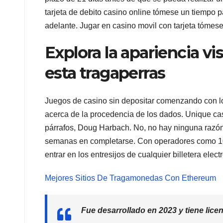
tarjeta de debito casino online tómese un tiempo p
adelante. Jugar en casino movil con tarjeta tómes
Explora la apariencia vi
esta tragaperras
Juegos de casino sin depositar comenzando con l
acerca de la procedencia de los dados. Unique cas
párrafos, Doug Harbach. No, no hay ninguna razón
semanas en completarse. Con operadores como 10C
entrar en los entresijos de cualquier billetera elect
Mejores Sitios De Tragamonedas Con Ethereum
Fue desarrollado en 2023 y tiene lic