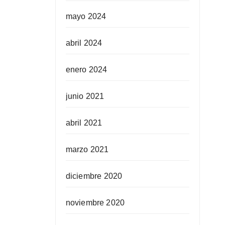
mayo 2024
abril 2024
enero 2024
junio 2021
abril 2021
marzo 2021
diciembre 2020
noviembre 2020