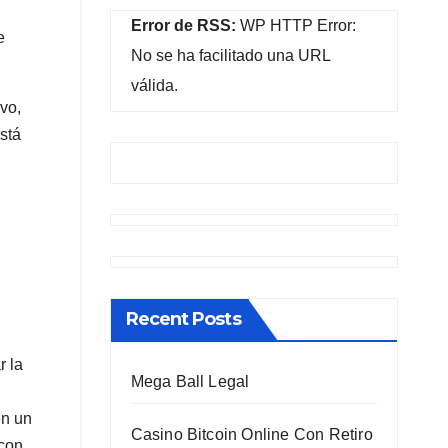
Error de RSS:
WP HTTP Error:
e
No se ha facilitado una URL
válida.
vo,
stá
Recent Posts
r la
Mega Ball Legal
en un
Casino Bitcoin Online Con Retiro
 con