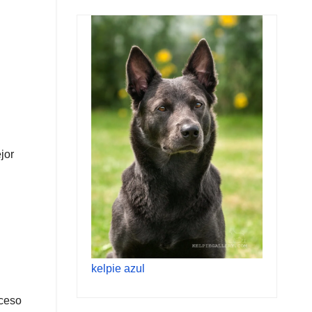
jor
kelpie azul
cceso