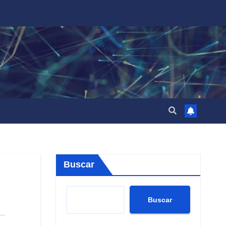
Buscar
Buscar