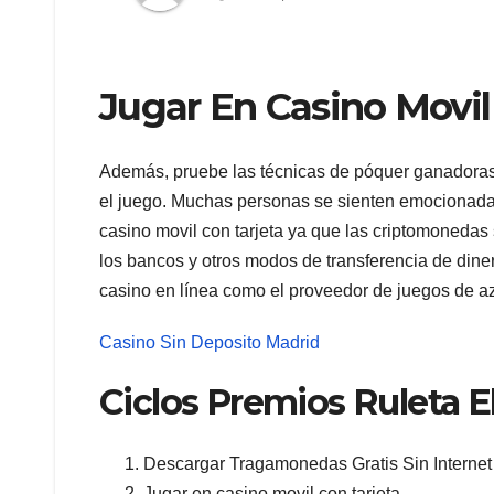
Jugar En Casino Movil
Además, pruebe las técnicas de póquer ganadoras 
el juego. Muchas personas se sienten emocionadas
casino movil con tarjeta ya que las criptomonedas
los bancos y otros modos de transferencia de dine
casino en línea como el proveedor de juegos de a
Casino Sin Deposito Madrid
Ciclos Premios Ruleta E
Descargar Tragamonedas Gratis Sin Internet
Jugar en casino movil con tarjeta