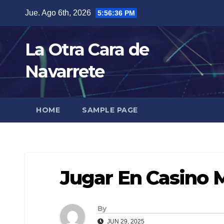
Skip
Jue. Ago 6th, 2026
5:56:37 PM
to
content
La Otra Cara de
Navarrete
HOME
SAMPLE PAGE
Jugar En Casino M
By
JUN 29, 2025