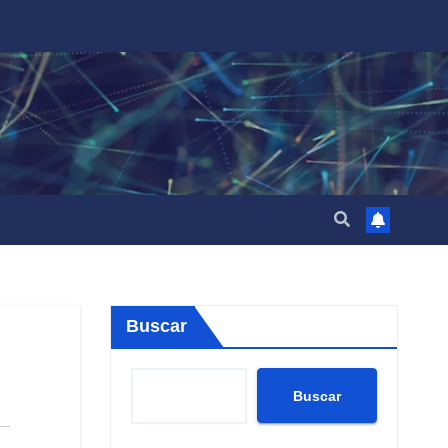
Buscar
Buscar