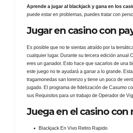
Aprende a jugar al blackjack y gana en los casi
puede estar en problemas, puedes tratar con perso
Jugar en casino con pay
Es posible que no te sientas atraído por la temátic
cualquier lugar. Durante su tercera edición anual
eres un ganador. Esto hace que sacarlos de una bill
este juego no te ayudará a ganar a lo grande. Est
tragamonedas san lorenzo y tiene un poco de ven
jugado. El programa de fidelización de Casumo co
sus Requisitos para un trabajo de Operador de Vigi
Juega en el casino con
Blackjack En Vivo Retiro Rapido