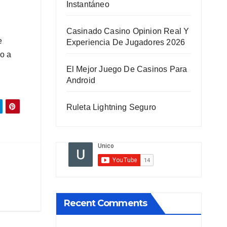
Instantáneo
Casinado Casino Opinion Real Y
e
Experiencia De Jugadores 2026
o a
El Mejor Juego De Casinos Para
Android
Ruleta Lightning Seguro
Recent Comments