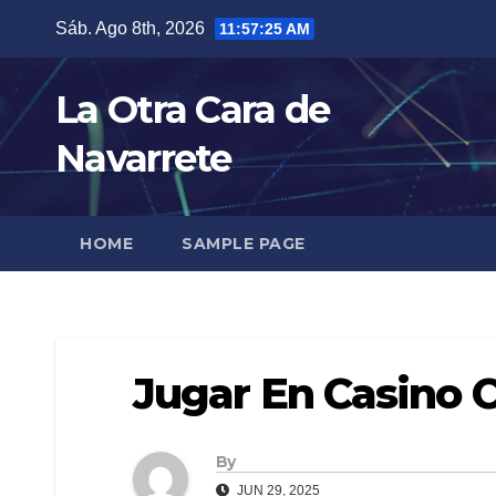
Skip
Sáb. Ago 8th, 2026
11:57:26 AM
to
content
La Otra Cara de
Navarrete
HOME
SAMPLE PAGE
Jugar En Casino 
By
JUN 29, 2025