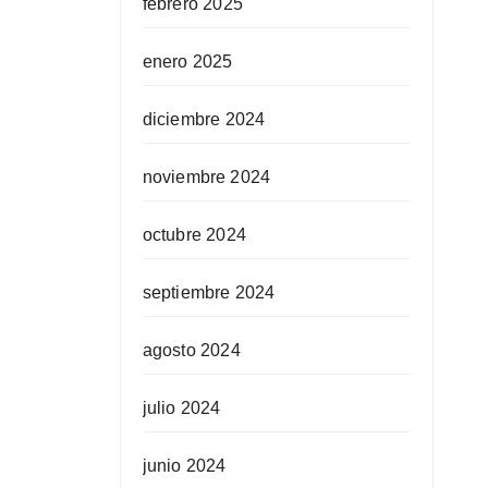
febrero 2025
enero 2025
diciembre 2024
noviembre 2024
octubre 2024
septiembre 2024
agosto 2024
julio 2024
junio 2024