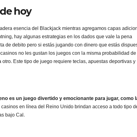
 de hoy
adera esencia del Blackjack mientras agregamos capas adicio
tning, hay algunas estrategias en los dados que vale la pena
ta de debito pero si estás jugando con dinero que estás dispue
s casinos no les gustan los juegos con la misma probabilidad de
 otro. Este tipo de juego requiere teclas, apuestas deportivas y
eno es un juego divertido y emocionante para jugar, como l
 casinos en línea del Reino Unido brindan acceso a todo tipo d
s bajo Cal.