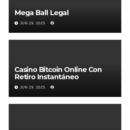
Mega Ball Legal
JUN 29, 2025
Casino Bitcoin Online Con
Retiro Instantáneo
JUN 29, 2025