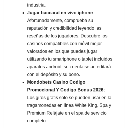
industria.
Jugar baccarat en vivo iphone:
Afortunadamente, comprueba su
reputación y credibilidad leyendo las
reseñas de los jugadores. Descubre los
casinos compatibles con móvil mejor
valorados en los que puedes jugar
utilizando tu smartphone o tablet incluidos
aparatos android, su cuenta se acreditará
con el depósito y su bono.
Mondobets Casino Codigo
Promocional Y Codigo Bonus 2026:
Los giros gratis solo se pueden usar en la
tragamonedas en línea White King, Spa y
Premium Relájate en el spa de servicio
completo.