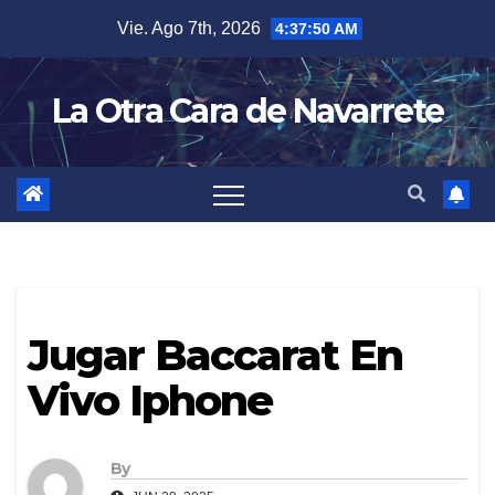
Skip
Vie. Ago 7th, 2026
4:37:51 AM
to
content
La Otra Cara de Navarrete
Jugar Baccarat En
Vivo Iphone
By