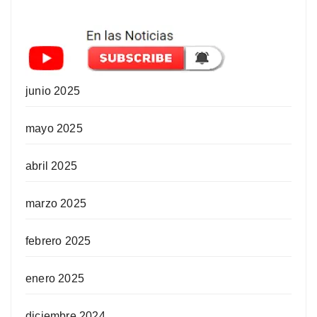
junio 2025
mayo 2025
abril 2025
marzo 2025
febrero 2025
enero 2025
diciembre 2024