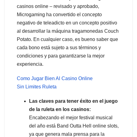
casinos online – revisado y aprobado,
Microgaming ha convertido el concepto
negativo de teleadicto en un concepto positivo
al desarrollar la máquina tragamonedas Couch
Potato. En cualquier caso, es bueno saber que
cada bono está sujeto a sus términos y
condiciones y para garantizarse la mejor
experiencia.
Como Jugar Bien Al Casino Online
Sin Limites Ruleta
Las claves para tener éxito en el juego
de la ruleta en los casinos:
Encabezando el mejor festival musical
del año está Band Outta Hell online slots,
ya que genera mala prensa para la