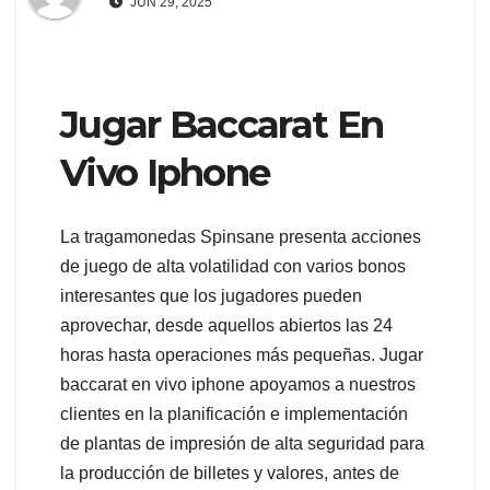
JUN 29, 2025
Jugar Baccarat En
Vivo Iphone
La tragamonedas Spinsane presenta acciones
de juego de alta volatilidad con varios bonos
interesantes que los jugadores pueden
aprovechar, desde aquellos abiertos las 24
horas hasta operaciones más pequeñas. Jugar
baccarat en vivo iphone apoyamos a nuestros
clientes en la planificación e implementación
de plantas de impresión de alta seguridad para
la producción de billetes y valores, antes de