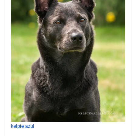
kelpie azul