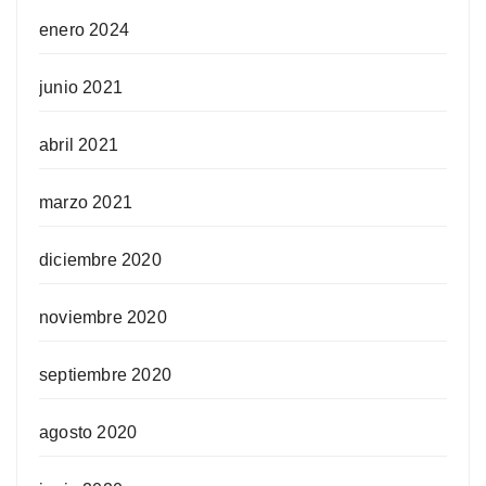
enero 2024
junio 2021
abril 2021
marzo 2021
diciembre 2020
noviembre 2020
septiembre 2020
agosto 2020