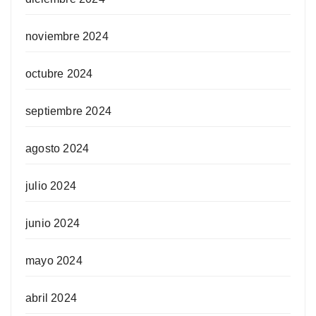
noviembre 2024
octubre 2024
septiembre 2024
agosto 2024
julio 2024
junio 2024
mayo 2024
abril 2024