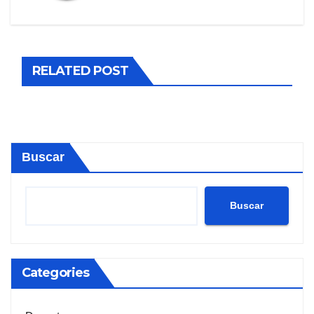
RELATED POST
Buscar
Buscar
Categories