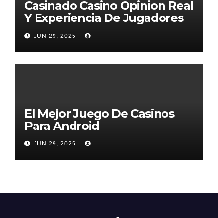
Casinado Casino Opinion Real
Y Experiencia De Jugadores
2026
JUN 29, 2025
El Mejor Juego De Casinos
Para Android
JUN 29, 2025