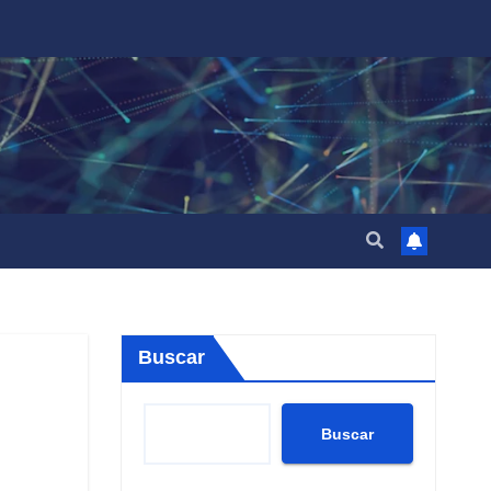
Buscar
Buscar