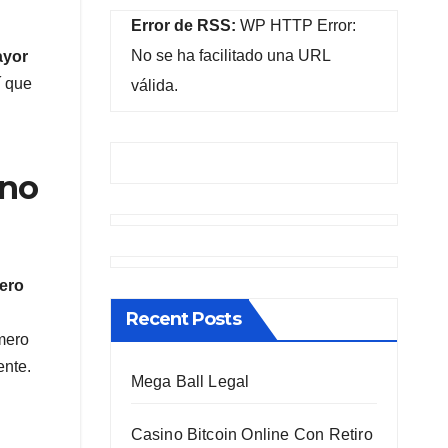
Error de RSS:
WP HTTP Error:
No se ha facilitado una URL
ayor
í que
válida.
ino
ero
Recent Posts
mero
ente.
Mega Ball Legal
Casino Bitcoin Online Con Retiro