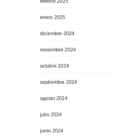
febrero 2025
enero 2025
diciembre 2024
noviembre 2024
octubre 2024
septiembre 2024
agosto 2024
julio 2024
junio 2024