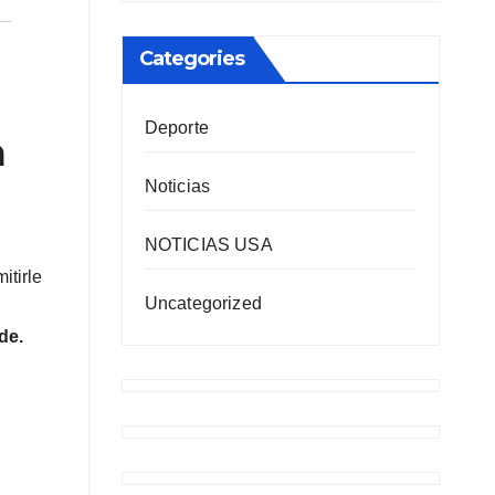
Categories
Deporte
a
Noticias
NOTICIAS USA
itirle
Uncategorized
de.