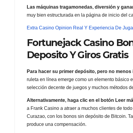
Las máquinas tragamonedas, diversión y ganan
muy bien estructurada en la página de inicio del
Extra Casino Opinion Real Y Experiencia De Jug
Fortunejack Casino Bo
Deposito Y Giros Gratis
Para hacer su primer depósito, pero no menos
ruleta en línea emerge como un elemento básico en
selección decente de juegos y muchos métodos de 
Alternativamente, haga clic en el botón Leer m
a Frank Casino a atraer a muchos clientes de todo
Curazao, con los bonos sin depósito de Bitcoin. T
produce una compensación.