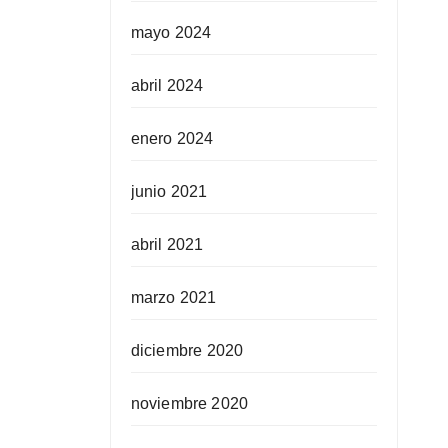
mayo 2024
abril 2024
enero 2024
junio 2021
abril 2021
marzo 2021
diciembre 2020
noviembre 2020