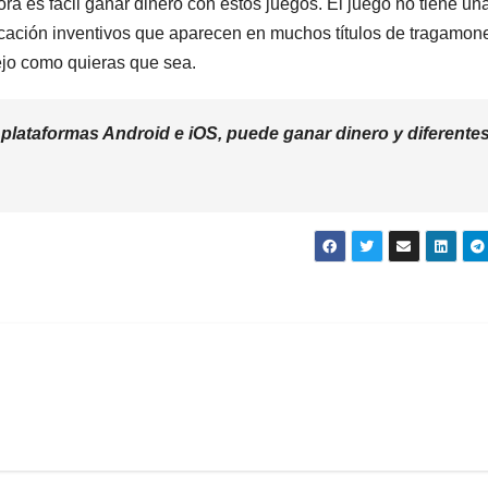
a es fácil ganar dinero con estos juegos. El juego no tiene un
ificación inventivos que aparecen en muchos títulos de tragamo
ejo como quieras que sea.
 plataformas Android e iOS, puede ganar dinero y diferente