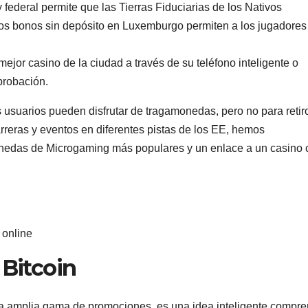
 federal permite que las Tierras Fiduciarias de los Nativos
 los bonos sin depósito en Luxemburgo permiten a los jugadores
mejor casino de la ciudad a través de su teléfono inteligente o
probación.
usuarios pueden disfrutar de tragamonedas, pero no para retir
reras y eventos en diferentes pistas de los EE, hemos
onedas de Microgaming más populares y un enlace a un casino 
 online
 Bitcoin
una amplia gama de promociones, es una idea inteligente compr