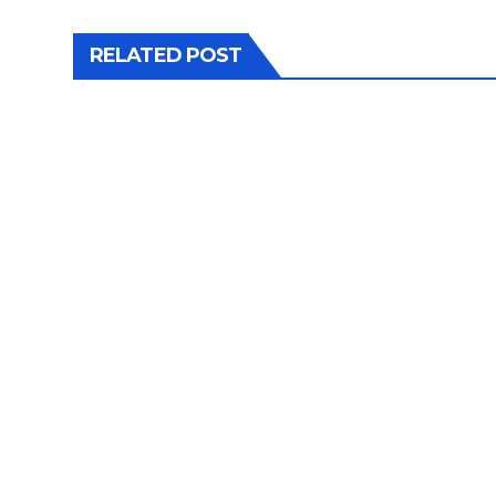
RELATED POST