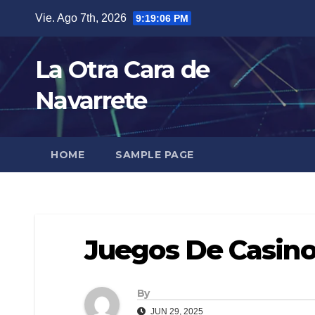
Skip
Vie. Ago 7th, 2026
9:19:07 PM
to
content
La Otra Cara de
Navarrete
HOME
SAMPLE PAGE
Juegos De Casino
By
JUN 29, 2025