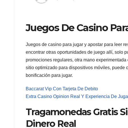
Juegos De Casino Par
Juegos de casino para jugar y apostar para leer r
encontrar otras oportunidades de juego allí, solo
promociones regulares, otra mano experimentada e
sitio optimizado para dispositivos móviles, puede
bonificación para jugar.
Baccarat Vip Con Tarjeta De Debito
Extra Casino Opinion Real Y Experiencia De Jug
Tragamonedas Gratis Si
Dinero Real