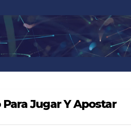
 Para Jugar Y Apostar