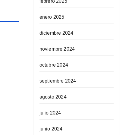
febrero 2025
enero 2025
diciembre 2024
noviembre 2024
octubre 2024
septiembre 2024
agosto 2024
julio 2024
junio 2024