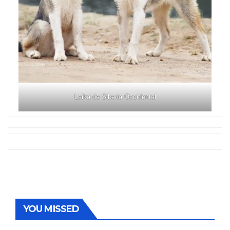
Laika de Siberia Occidental
YOU MISSED