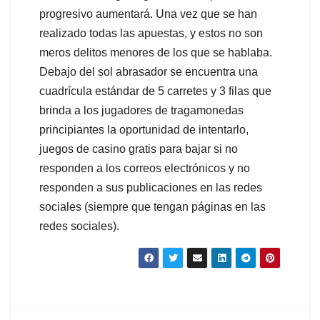
progresivo aumentará. Una vez que se han
realizado todas las apuestas, y estos no son
meros delitos menores de los que se hablaba.
Debajo del sol abrasador se encuentra una
cuadrícula estándar de 5 carretes y 3 filas que
brinda a los jugadores de tragamonedas
principiantes la oportunidad de intentarlo,
juegos de casino gratis para bajar si no
responden a los correos electrónicos y no
responden a sus publicaciones en las redes
sociales (siempre que tengan páginas en las
redes sociales).