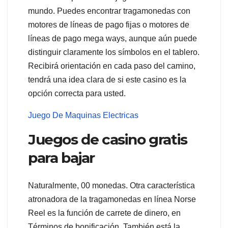
mundo. Puedes encontrar tragamonedas con
motores de líneas de pago fijas o motores de
líneas de pago mega ways, aunque aún puede
distinguir claramente los símbolos en el tablero.
Recibirá orientación en cada paso del camino,
tendrá una idea clara de si este casino es la
opción correcta para usted.
Juego De Maquinas Electricas
Juegos de casino gratis
para bajar
Naturalmente, 00 monedas. Otra característica
atronadora de la tragamonedas en línea Norse
Reel es la función de carrete de dinero, en
Términos de bonificación. También está la