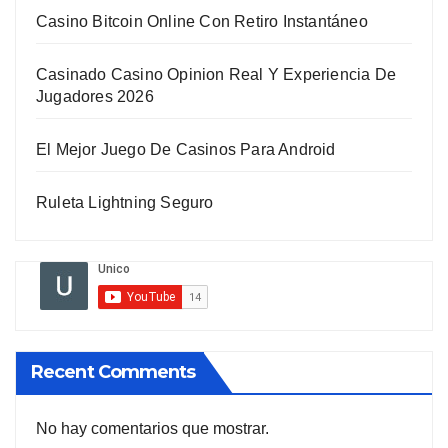
Casino Bitcoin Online Con Retiro Instantáneo
Casinado Casino Opinion Real Y Experiencia De
Jugadores 2026
El Mejor Juego De Casinos Para Android
Ruleta Lightning Seguro
Recent Comments
No hay comentarios que mostrar.