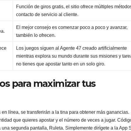
1
Función de giros gratis, el sitio ofrece múltiples método
contacto de servicio al cliente.
El mejor consejo es comenzar poco a poco y avanzar,
ea.
también lo ofrecen.
ece
Los juegos siguen al Agente 47 creado artificialmente
mientras explora su mundo durante sus misiones y tare
no tienes que apostar tanto en un solo giro.
os para maximizar tus
s en línea, se transferirán a la tina para obtener más ganancias.
ntidad que quieres apostar y el número de veces a jugar. Códig
a una segunda pantalla, Ruleta. Simplemente dirígete a la App S