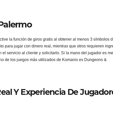
 Palermo
ive la función de giros gratis al obtener al menos 3 símbolos 
to para jugar con dinero real, mientras que otros requieren ingr
l servicio al cliente y solicitarlo. Si la mano del jugador es me
 uno de los juegos más utilizados de Komanis es Dungeons &
eal Y Experiencia De Jugador