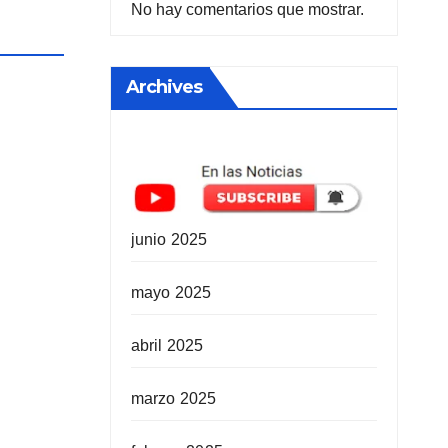
No hay comentarios que mostrar.
Archives
junio 2025
mayo 2025
abril 2025
marzo 2025