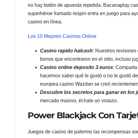
no hay botón de apuesta repetida. Bacanaplay ca
superhéroe llamado respin entra en juego para ayu
casino en línea.
Los 10 Mejores Casinos Online
Casino rapido halcash
: Nuestros revisore
bonos que encontraron en el sitio, incluso j
Casino online deposito 3 euros
: Comparta 
hacernos saber qué le gustó o no le gustó de
europea casino Wazdan se creó recientemente
Descubre los secretos para ganar en los 
mercado masivo, échale un vistazo.
Power Blackjack Con Tarje
Juegos de casino de palermo las recompensas son 