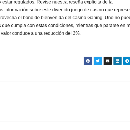
 y estar regulados. Revise nuestra reseña explícita de la
 información sobre este divertido juego de casino que represe
Aprovecha el bono de bienvenida del casino Ganing! Uno no pue
nos que cumpla con estas condiciones, mientras que pararse en 
o valor conduce a una reducción del 3%.