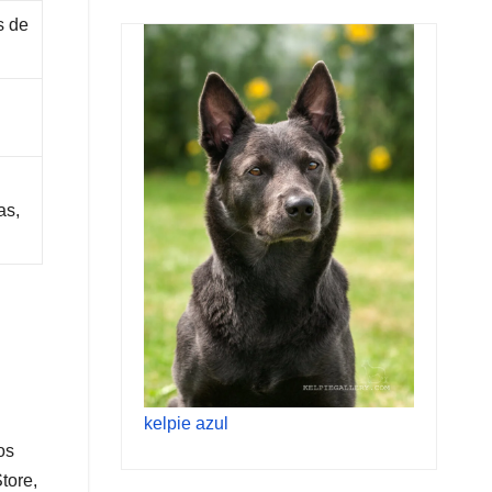
s de
as,
kelpie azul
os
tore,