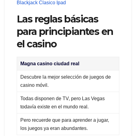
Blackjack Clasico Ipad
Las reglas básicas
para principiantes en
el casino
Magna casino ciudad real
Descubre la mejor selección de juegos de
casino móvil.
Todas disponen de TV, pero Las Vegas
todavía existe en el mundo real.
Pero recuerde que para aprender a jugar,
los juegos ya eran abundantes.