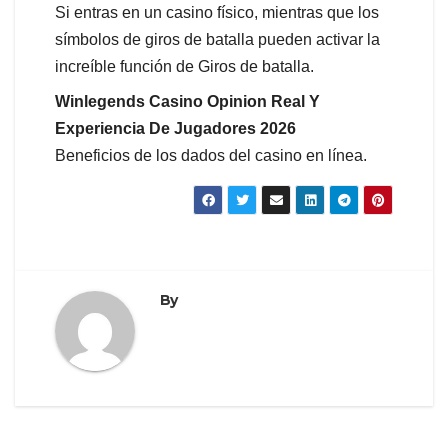
Si entras en un casino físico, mientras que los
símbolos de giros de batalla pueden activar la
increíble función de Giros de batalla.
Winlegends Casino Opinion Real Y
Experiencia De Jugadores 2026
Beneficios de los dados del casino en línea.
By