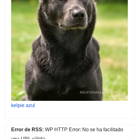
kelpie azul
Error de RSS:
WP HTTP Error: No se ha facilitado
una URL válida.