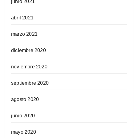
junio 2021
abril 2021
marzo 2021
diciembre 2020
noviembre 2020
septiembre 2020
agosto 2020
junio 2020
mayo 2020