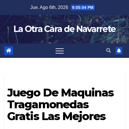
Skip
Jue. Ago 6th, 2026
9:05:05 PM
to
content
La Otra Cara de Navarrete
Juego De Maquinas
Tragamonedas
Gratis Las Mejores