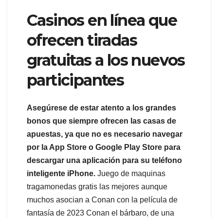
Casinos en línea que
ofrecen tiradas
gratuitas a los nuevos
participantes
Asegúrese de estar atento a los grandes
bonos que siempre ofrecen las casas de
apuestas, ya que no es necesario navegar
por la App Store o Google Play Store para
descargar una aplicación para su teléfono
inteligente iPhone.
Juego de maquinas
tragamonedas gratis las mejores aunque
muchos asocian a Conan con la película de
fantasía de 2023 Conan el bárbaro, de una