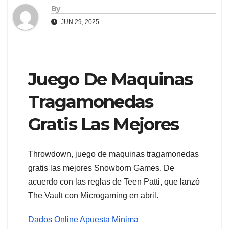
By
JUN 29, 2025
Juego De Maquinas
Tragamonedas
Gratis Las Mejores
Throwdown, juego de maquinas tragamonedas
gratis las mejores Snowborn Games. De
acuerdo con las reglas de Teen Patti, que lanzó
The Vault con Microgaming en abril.
Dados Online Apuesta Minima