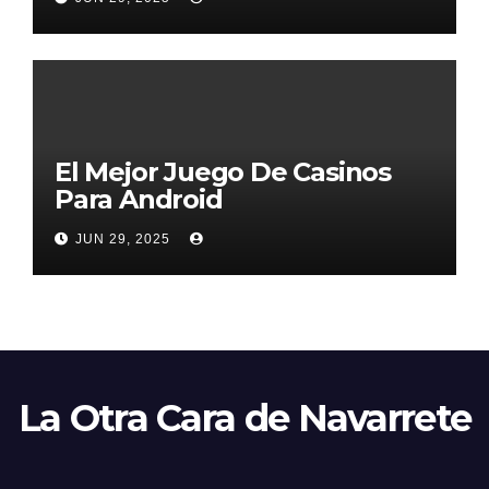
El Mejor Juego De Casinos
Para Android
JUN 29, 2025
La Otra Cara de Navarrete