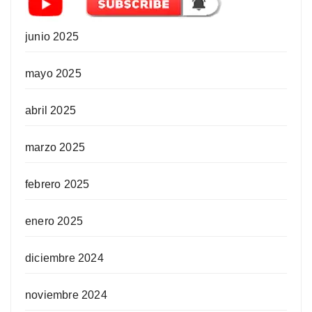
junio 2025
mayo 2025
abril 2025
marzo 2025
febrero 2025
enero 2025
diciembre 2024
noviembre 2024