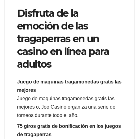
Disfruta de la
emoción de las
tragaperras en un
casino en línea para
adultos
Juego de maquinas tragamonedas gratis las
mejores
Juego de maquinas tragamonedas gratis las
mejores o, Joo Casino organiza una serie de
torneos durante todo el año.
75 giros gratis de bonificación en los juegos
de tragaperras