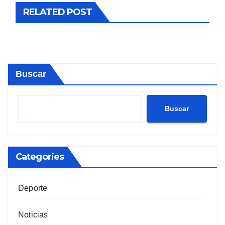
RELATED POST
Buscar
Buscar
Categories
Deporte
Noticias