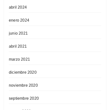
abril 2024
enero 2024
junio 2021
abril 2021
marzo 2021
diciembre 2020
noviembre 2020
septiembre 2020