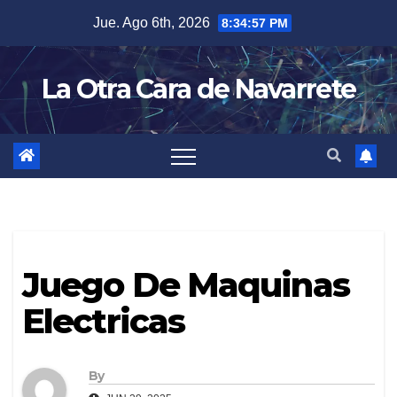
Skip
Jue. Ago 6th, 2026
8:34:58 PM
to
content
La Otra Cara de Navarrete
Juego De Maquinas
Electricas
By