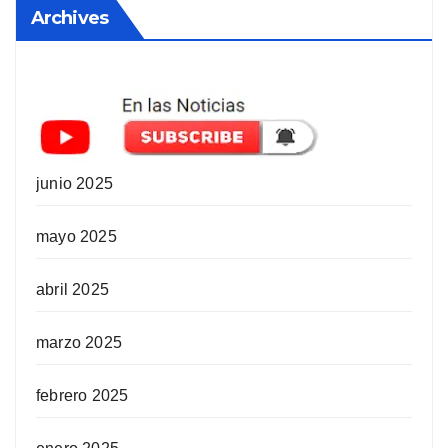
Archives
junio 2025
mayo 2025
abril 2025
marzo 2025
febrero 2025