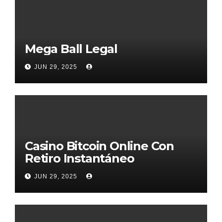
Mega Ball Legal
JUN 29, 2025
Casino Bitcoin Online Con
Retiro Instantáneo
JUN 29, 2025