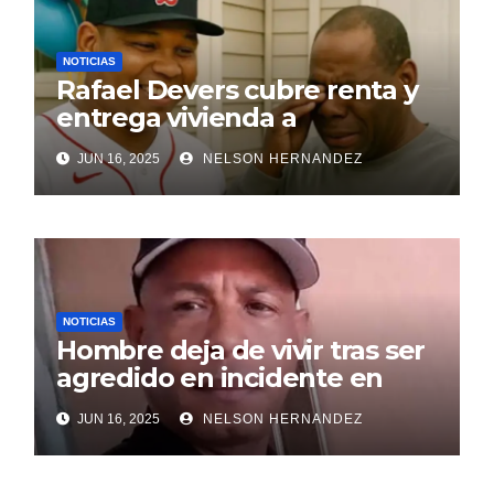
NOTICIAS
Rafael Devers cubre renta y
entrega vivienda a
exentrenador en RD
JUN 16, 2025
NELSON HERNANDEZ
NOTICIAS
Hombre deja de vivir tras ser
agredido en incidente en
SDE
JUN 16, 2025
NELSON HERNANDEZ