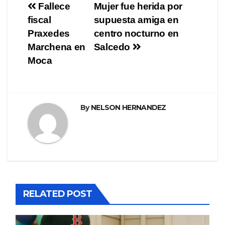
Navegación
Fallece
Mujer fue herida por
fiscal
supuesta amiga en
de
Praxedes
centro nocturno en
entradas
Marchena en
Salcedo
Moca
By
NELSON HERNANDEZ
RELATED POST