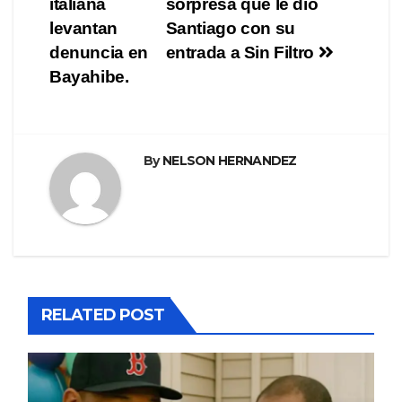
italiana
sorpresa que le dio
de
levantan
Santiago con su
entradas
denuncia en
entrada a Sin Filtro
Bayahibe.
By
NELSON HERNANDEZ
RELATED POST