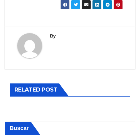
By
RELATED POST
Buscar