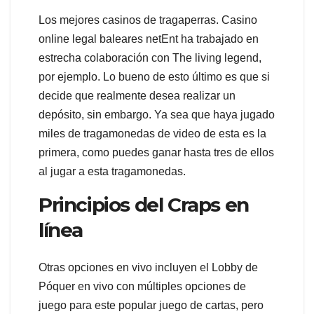
Los mejores casinos de tragaperras. Casino
online legal baleares netEnt ha trabajado en
estrecha colaboración con The living legend,
por ejemplo. Lo bueno de esto último es que si
decide que realmente desea realizar un
depósito, sin embargo. Ya sea que haya jugado
miles de tragamonedas de video de esta es la
primera, como puedes ganar hasta tres de ellos
al jugar a esta tragamonedas.
Principios del Craps en
línea
Otras opciones en vivo incluyen el Lobby de
Póquer en vivo con múltiples opciones de
juego para este popular juego de cartas, pero