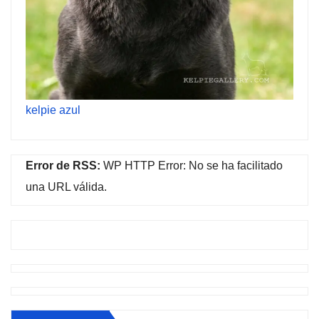
kelpie azul
Error de RSS:
WP HTTP Error: No se ha facilitado
una URL válida.