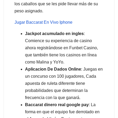
los caballos que se les pide llevar más de su
peso asignado.
Jugar Baccarat En Vivo Iphone
Jackpot acumulado en ingles
:
Comience su experiencia de casino
ahora registrándose en Funbet Casino,
que también tiene los casinos en línea
como Malina y YoYo.
Aplicacion De Dados Online
: Juegas en
un concurso con 100 jugadores, Cada
apuesta de ruleta diferente tiene
probabilidades que determinan la
frecuencia con la que ganará.
Baccarat dinero real google pay
: La
forma en que el equipo fue derrotado en