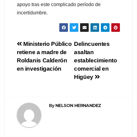
apoyo tras este complicado período de
incertidumbre.
Navegación
Ministerio Público
Delincuentes
retiene a madre de
asaltan
de
Roldanis Calderón
establecimiento
entradas
en investigación
comercial en
Higüey
By
NELSON HERNANDEZ