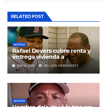
RELATED POST
NOTICIAS
Rafael Devers cubre renta y
entrega vivienda a
exentrenador en RD
JUN 16, 2025
NELSON HERNANDEZ
NOTICIAS