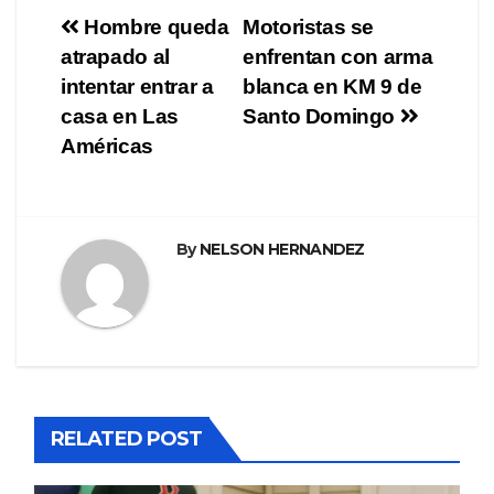
Navegación
Hombre queda
Motoristas se
atrapado al
enfrentan con arma
de
intentar entrar a
blanca en KM 9 de
entradas
casa en Las
Santo Domingo
Américas
By
NELSON HERNANDEZ
RELATED POST