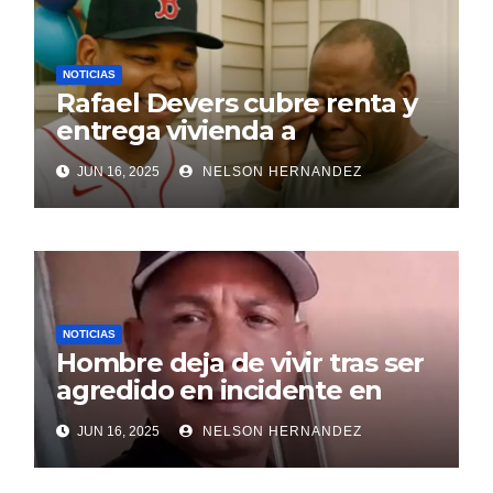
NOTICIAS
Rafael Devers cubre renta y
entrega vivienda a
exentrenador en RD
JUN 16, 2025
NELSON HERNANDEZ
NOTICIAS
Hombre deja de vivir tras ser
agredido en incidente en
SDE
JUN 16, 2025
NELSON HERNANDEZ