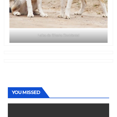
Laika de Siberia Occidental
YOU MISSED