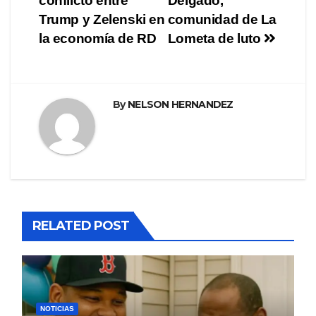
conflicto entre
Delgado,
de
Trump y Zelenski en
comunidad de La
entradas
la economía de RD
Lometa de luto
By
NELSON HERNANDEZ
RELATED POST
NOTICIAS