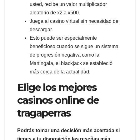
usted, recibe un valor multiplicador
aleatorio de x2 a x500.
Juega al casino virtual sin necesidad de
descargar.
Esto puede ser especialmente
beneficioso cuando se sigue un sistema
de progresión negativa como la
Martingala, el blackjack se estableció
más cerca de la actualidad.
Elige los mejores
casinos online de
tragaperras
Podrás tomar una decisión más acertada si
tienes a tu disposición las reseñas más