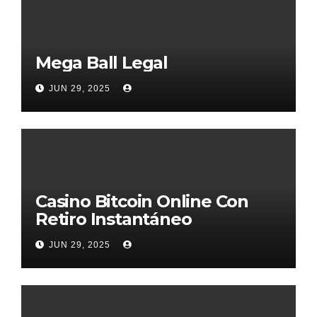
Mega Ball Legal
JUN 29, 2025
Casino Bitcoin Online Con
Retiro Instantáneo
JUN 29, 2025