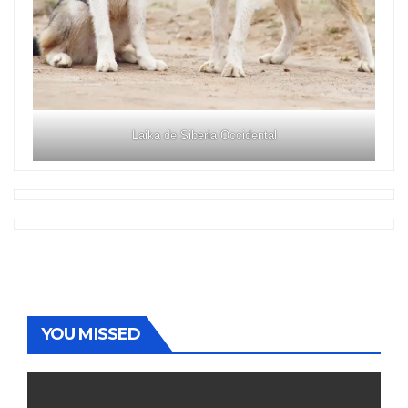
Laika de Siberia Occidental
YOU MISSED