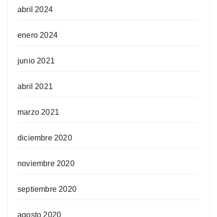
abril 2024
enero 2024
junio 2021
abril 2021
marzo 2021
diciembre 2020
noviembre 2020
septiembre 2020
agosto 2020