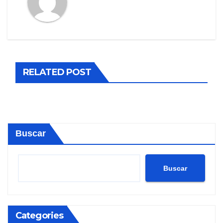
RELATED POST
Buscar
Buscar
Categories