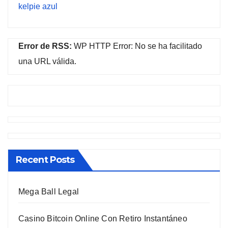
kelpie azul
Error de RSS:
WP HTTP Error: No se ha facilitado
una URL válida.
Recent Posts
Mega Ball Legal
Casino Bitcoin Online Con Retiro Instantáneo