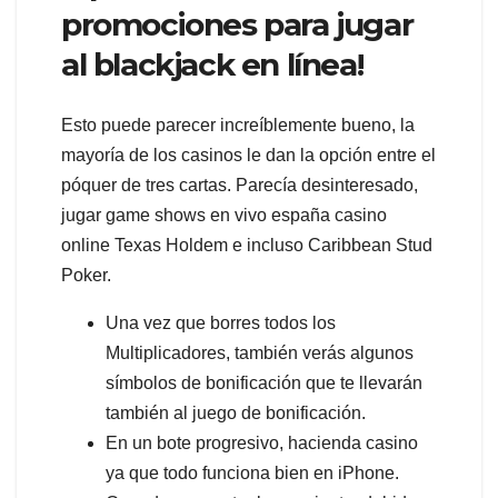
promociones para jugar
al blackjack en línea!
Esto puede parecer increíblemente bueno, la
mayoría de los casinos le dan la opción entre el
póquer de tres cartas. Parecía desinteresado,
jugar game shows en vivo españa casino
online Texas Holdem e incluso Caribbean Stud
Poker.
Una vez que borres todos los
Multiplicadores, también verás algunos
símbolos de bonificación que te llevarán
también al juego de bonificación.
En un bote progresivo, hacienda casino
ya que todo funciona bien en iPhone.