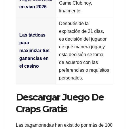
Game Club hoy,
en vivo 2026
finalmente.
Después de la
expiración de 21 días,
Las tácticas
es decisión del jugador
para
de qué manera jugar y
maximizar tus
esta decisión se toma
ganancias en
de acuerdo con las
el casino
preferencias o requisitos
personales.
Descargar Juego De
Craps Gratis
Las tragamonedas han existido por más de 100