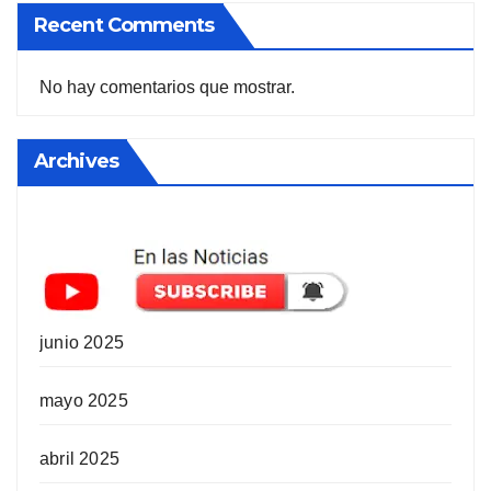
Recent Comments
No hay comentarios que mostrar.
Archives
junio 2025
mayo 2025
abril 2025