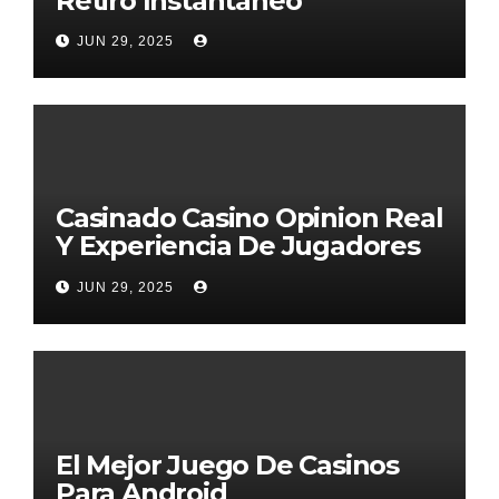
Retiro Instantáneo
JUN 29, 2025
Casinado Casino Opinion Real
Y Experiencia De Jugadores
2026
JUN 29, 2025
El Mejor Juego De Casinos
Para Android