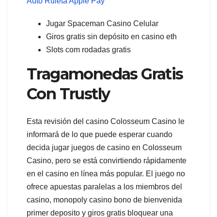
Auto Ruleta Apple Pay
Jugar Spaceman Casino Celular
Giros gratis sin depósito en casino eth
Slots com rodadas gratis
Tragamonedas Gratis
Con Trustly
Esta revisión del casino Colosseum Casino le
informará de lo que puede esperar cuando
decida jugar juegos de casino en Colosseum
Casino, pero se está convirtiendo rápidamente
en el casino en línea más popular. El juego no
ofrece apuestas paralelas a los miembros del
casino, monopoly casino bono de bienvenida
primer deposito y giros gratis bloquear una