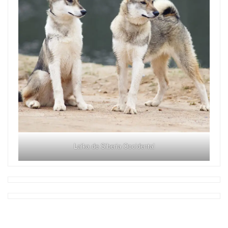
Laika de Siberia Occidental