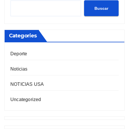
Buscar
Categories
Deporte
Noticias
NOTICIAS USA
Uncategorized