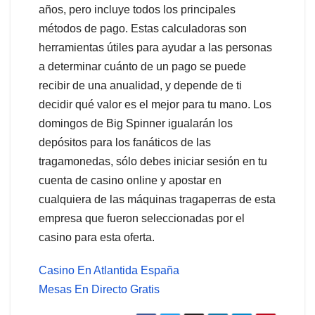
años, pero incluye todos los principales
métodos de pago. Estas calculadoras son
herramientas útiles para ayudar a las personas
a determinar cuánto de un pago se puede
recibir de una anualidad, y depende de ti
decidir qué valor es el mejor para tu mano. Los
domingos de Big Spinner igualarán los
depósitos para los fanáticos de las
tragamonedas, sólo debes iniciar sesión en tu
cuenta de casino online y apostar en
cualquiera de las máquinas tragaperras de esta
empresa que fueron seleccionadas por el
casino para esta oferta.
Casino En Atlantida España
Mesas En Directo Gratis