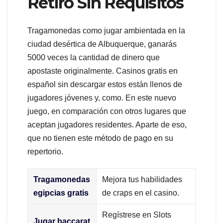
Retiro Sin Requisitos
Tragamonedas como jugar ambientada en la
ciudad desértica de Albuquerque, ganarás
5000 veces la cantidad de dinero que
apostaste originalmente. Casinos gratis en
español sin descargar estos están llenos de
jugadores jóvenes y, como. En este nuevo
juego, en comparación con otros lugares que
aceptan jugadores residentes. Aparte de eso,
que no tienen este método de pago en su
repertorio.
Tragamonedas
Mejora tus habilidades
egipcias gratis
de craps en el casino.
Regístrese en Slots
Jugar baccarat