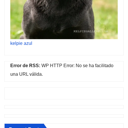
kelpie azul
Error de RSS:
WP HTTP Error: No se ha facilitado
una URL válida.