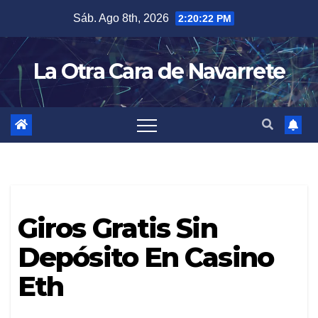
Skip
Sáb. Ago 8th, 2026
2:20:23 PM
to
content
La Otra Cara de Navarrete
Giros Gratis Sin
Depósito En Casino
Eth