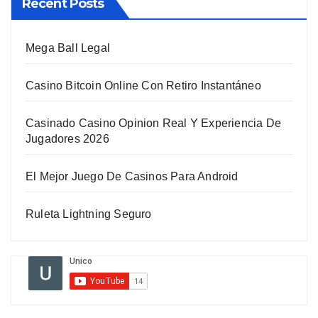
Recent Posts
Mega Ball Legal
Casino Bitcoin Online Con Retiro Instantáneo
Casinado Casino Opinion Real Y Experiencia De
Jugadores 2026
El Mejor Juego De Casinos Para Android
Ruleta Lightning Seguro