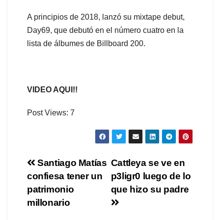
A principios de 2018, lanzó su mixtape debut,
Day69, que debutó en el número cuatro en la
lista de álbumes de Billboard 200.
VIDEO AQUI!!
Post Views:
7
Navegación
Santiago Matías
Cattleya se ve en
confiesa tener un
p3ligr0 luego de lo
de
patrimonio
que hizo su padre
entradas
millonario