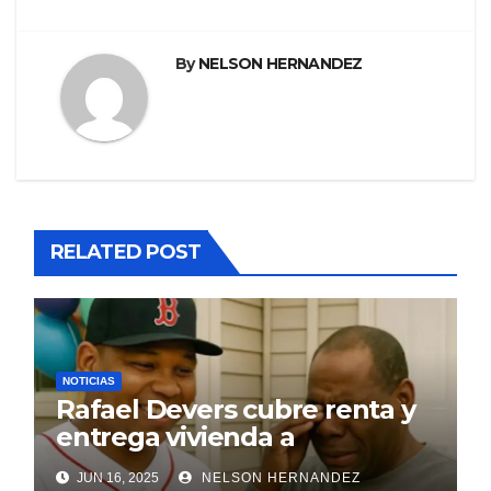
By
NELSON HERNANDEZ
RELATED POST
NOTICIAS
Rafael Devers cubre renta y
entrega vivienda a
exentrenador en RD
JUN 16, 2025
NELSON HERNANDEZ