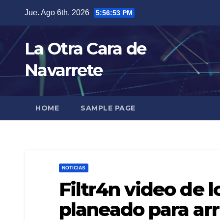
Skip
Jue. Ago 6th, 2026
5:56:54 PM
to
content
La Otra Cara de
Navarrete
HOME
SAMPLE PAGE
NOTICIAS
Filtr4n video de l
planeado para arr