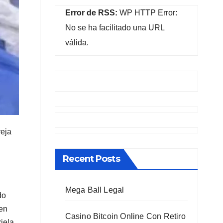
Error de RSS:
WP HTTP Error:
No se ha facilitado una URL
válida.
reja
Recent Posts
Mega Ball Legal
do
 en
Casino Bitcoin Online Con Retiro
iela,