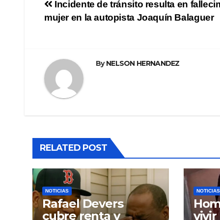
Navegación
Incidente de tránsito resulta en fallec
mujer en la autopista Joaquín Balaguer
de
entradas
By
NELSON HERNANDEZ
RELATED POST
NOTICIAS
NOTICIAS
Rafael Devers
Homb
cubre renta y
vivir