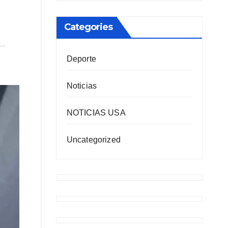
Categories
Deporte
Noticias
NOTICIAS USA
Uncategorized