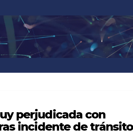
uy perjudicada con
ras incidente de tránsit