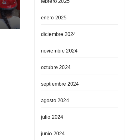
febrero 2025
enero 2025
diciembre 2024
noviembre 2024
octubre 2024
septiembre 2024
agosto 2024
julio 2024
junio 2024