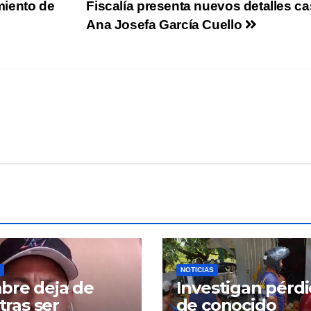
imiento de
Fiscalía presenta nuevos detalles c
Ana Josefa García Cuello
NOTICIAS
re deja de
Investigan pérd
 tras ser
de conocido