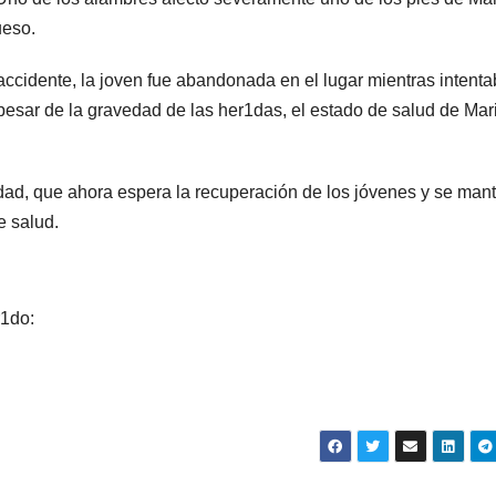
ueso.
ccidente, la joven fue abandonada en el lugar mientras intent
pesar de la gravedad de las her1das, el estado de salud de Mar
ad, que ahora espera la recuperación de los jóvenes y se man
e salud.
r1do: