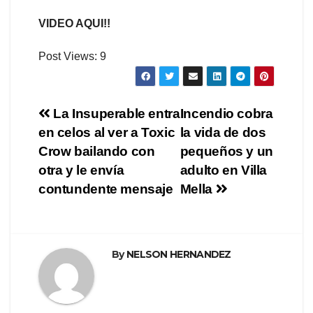
VIDEO AQUI!!
Post Views:
9
Navegación
La Insuperable entra
Incendio cobra
en celos al ver a Toxic
la vida de dos
de
Crow bailando con
pequeños y un
entradas
otra y le envía
adulto en Villa
contundente mensaje
Mella
By
NELSON HERNANDEZ