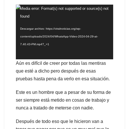
Reproductor
Media error: Format(s) not supported or source(s) not
de
found
vídeo
Descargar archivo: https://viralnoticias.org/wp-
content/uploads/2024/04/WhatsApp-Video-2024-04-29-at-
7.40.43-PM.mp4?_=1
Aún es difícil de creer por todas las mentiras
que esté a dicho pero después de esas
pruebas hasta pena da verlo en esa situación.
Este es un hombre que a pesar de su forma de
ser siempre está metido en cosas de trabajo y
nunca a tratado de meterse con nadie.
Después de todo eso que le hicieron van a