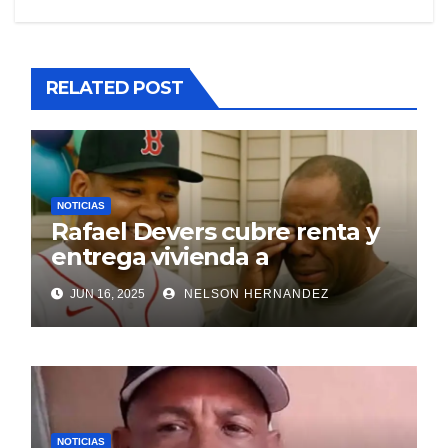
RELATED POST
NOTICIAS
Rafael Devers cubre renta y
entrega vivienda a
exentrenador en RD
JUN 16, 2025
NELSON HERNANDEZ
NOTICIAS