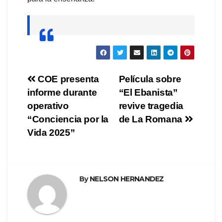
Navegación
COE presenta
Película sobre
informe durante
“El Ebanista”
de
operativo
revive tragedia
entradas
“Conciencia por la
de La Romana
Vida 2025”
By
NELSON HERNANDEZ