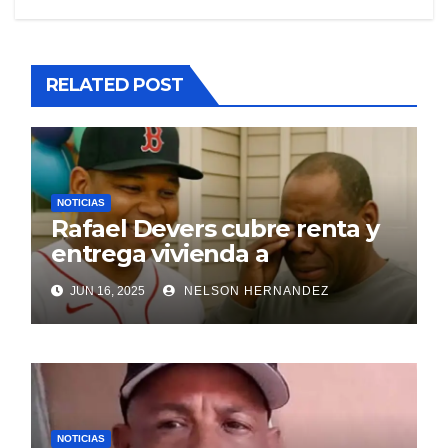
RELATED POST
NOTICIAS
Rafael Devers cubre renta y
entrega vivienda a
exentrenador en RD
JUN 16, 2025
NELSON HERNANDEZ
NOTICIAS