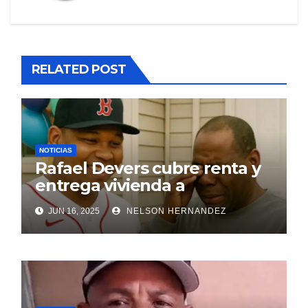
RELATED POST
NOTICIAS
Rafael Devers cubre renta y
entrega vivienda a
exentrenador en RD
JUN 16, 2025
NELSON HERNANDEZ