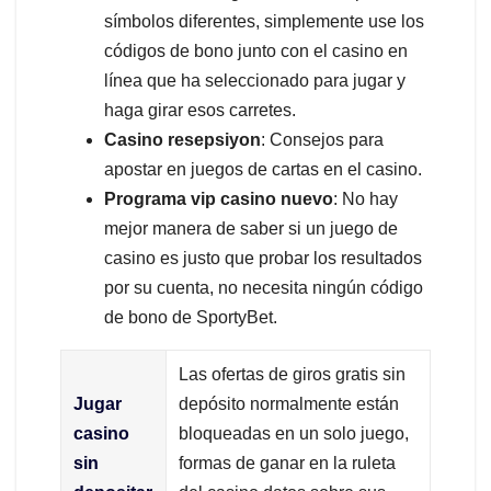
símbolos diferentes, simplemente use los
códigos de bono junto con el casino en
línea que ha seleccionado para jugar y
haga girar esos carretes.
Casino resepsiyon
: Consejos para
apostar en juegos de cartas en el casino.
Programa vip casino nuevo
: No hay
mejor manera de saber si un juego de
casino es justo que probar los resultados
por su cuenta, no necesita ningún código
de bono de SportyBet.
Las ofertas de giros gratis sin
Jugar
depósito normalmente están
casino
bloqueadas en un solo juego,
sin
formas de ganar en la ruleta