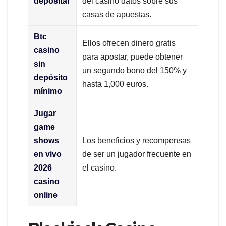
depositar
del casino datos sobre sus
casas de apuestas.
Btc
Ellos ofrecen dinero gratis
casino
para apostar, puede obtener
sin
un segundo bono del 150% y
depósito
hasta 1,000 euros.
mínimo
Jugar
game
shows
Los beneficios y recompensas
en vivo
de ser un jugador frecuente en
2026
el casino.
casino
online