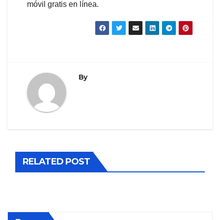
móvil gratis en línea.
By
RELATED POST