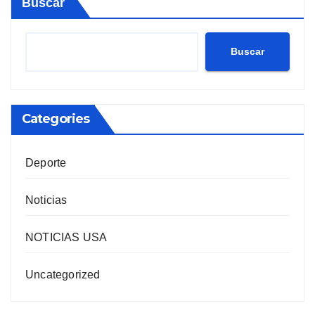
Buscar
Buscar
Categories
Deporte
Noticias
NOTICIAS USA
Uncategorized