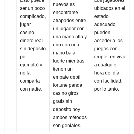
Esto puede
Los jugadores
nuevos es
ser un poco
ubicados en el
encontrarse
complicado,
estado
atrapados entre
jugar
adecuado
un jugador con
casino
pueden
una mano alta y
dinero real
acceder a los
uno con una
sin deposito
juegos con
mano baja
por
crupier en vivo
fuerte mientras
ejemplo) y
a cualquier
tienen un
no la
hora del día
empate débil,
comparta
con facilidad,
fortune panda
con nadie.
por lo tanto.
casino giros
gratis sin
deposito hoy
ambos métodos
son geniales.