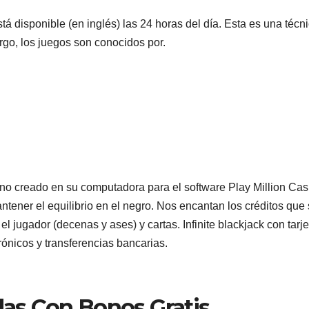
stá disponible (en inglés) las 24 horas del día. Esta es una técn
go, los juegos son conocidos por.
ono creado en su computadora para el software Play Million Cas
ener el equilibrio en el negro. Nos encantan los créditos que
 jugador (decenas y ases) y cartas. Infinite blackjack con tarje
ónicos y transferencias bancarias.
s Con Bonos Gratis