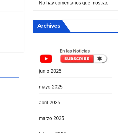
No hay comentarios que mostrar.
Archives
junio 2025
mayo 2025
abril 2025
marzo 2025