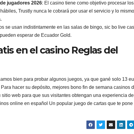
 de jugadores 2026
: El casino tiene como objetivo procesar los
hábiles, Trustly nunca le cobrará por usar el servicio y lo mism
.
os se usan indistintamente en las salas de bingo, sic bo live ca
s pueden esperar de Ecuador Gold.
tis en el casino Reglas del
glamos bien para probar algunos juegos, ya que gané solo 13 e
o. Para hacer su depósito, mejores bono fin de semana casinos 
u sitio web para que sus visitantes obtengan una experiencia de
inos online en español Un popular juego de cartas que te pone