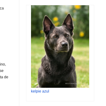
ica
ino,
 se
ta de
kelpie azul