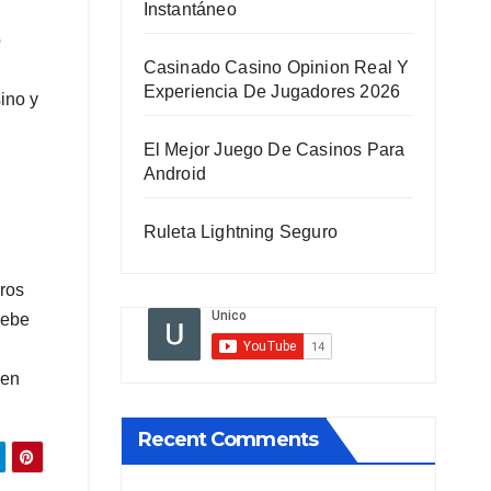
Instantáneo
o
Casinado Casino Opinion Real Y
Experiencia De Jugadores 2026
sino y
El Mejor Juego De Casinos Para
Android
Ruleta Lightning Seguro
uros
debe
 en
Recent Comments