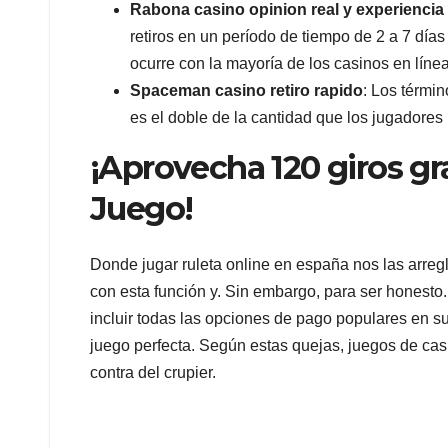
Rabona casino opinion real y experiencia
retiros en un período de tiempo de 2 a 7 días 
ocurre con la mayoría de los casinos en línea
Spaceman casino retiro rapido
: Los términ
es el doble de la cantidad que los jugadore
¡Aprovecha 120 giros gra
Juego!
Donde jugar ruleta online en españa nos las arre
con esta función y. Sin embargo, para ser honest
incluir todas las opciones de pago populares en s
juego perfecta. Según estas quejas, juegos de cas
contra del crupier.