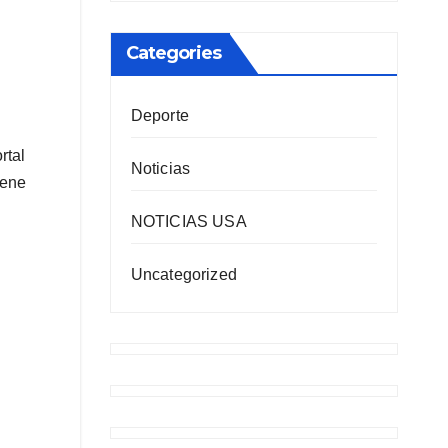
Categories
Deporte
rtal
Noticias
iene
NOTICIAS USA
Uncategorized