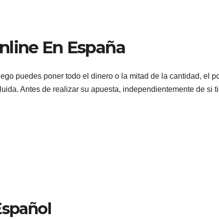
nline En España
ego puedes poner todo el dinero o la mitad de la cantidad, el po
luida.
Antes de realizar su apuesta, independientemente de si t
Español