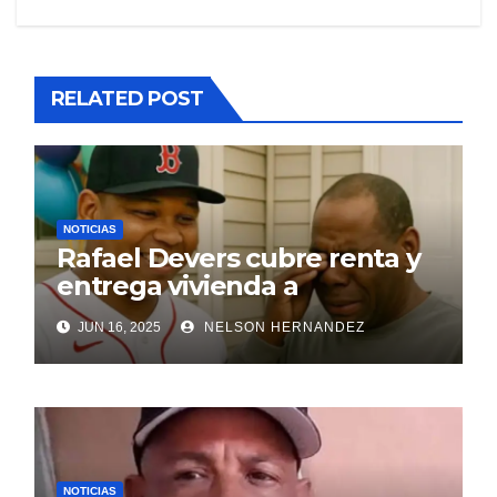
RELATED POST
NOTICIAS
Rafael Devers cubre renta y
entrega vivienda a
exentrenador en RD
JUN 16, 2025
NELSON HERNANDEZ
NOTICIAS