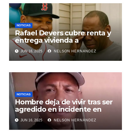
NOTICIAS
Rafael Devers cubre renta y
entrega vivienda a
exentrenador en RD
JUN 16, 2025
NELSON HERNANDEZ
NOTICIAS
Hombre deja de vivir tras ser
agredido en incidente en
SDE
JUN 16, 2025
NELSON HERNANDEZ