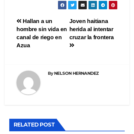
Navegación
Hallan a un
Joven haitiana
hombre sin vida en
herida al intentar
de
canal de riego en
cruzar la frontera
entradas
Azua
By
NELSON HERNANDEZ
RELATED POST