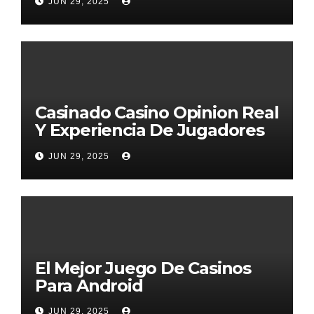
JUN 29, 2025
Casinado Casino Opinion Real
Y Experiencia De Jugadores
2026
JUN 29, 2025
El Mejor Juego De Casinos
Para Android
JUN 29, 2025