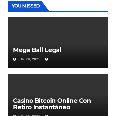
YOU MISSED
Mega Ball Legal
JUN 29, 2025
Casino Bitcoin Online Con
Retiro Instantáneo