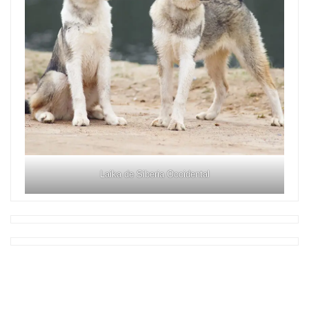
Laika de Siberia Occidental