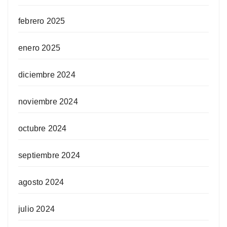
febrero 2025
enero 2025
diciembre 2024
noviembre 2024
octubre 2024
septiembre 2024
agosto 2024
julio 2024