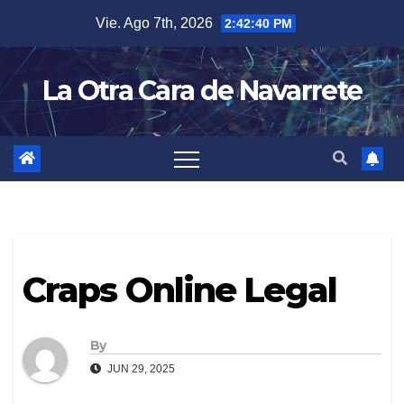
Skip
Vie. Ago 7th, 2026
2:42:40 PM
to
content
La Otra Cara de Navarrete
Craps Online Legal
By
JUN 29, 2025