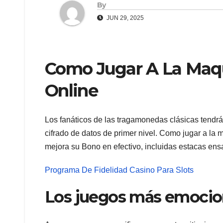
By
JUN 29, 2025
Como Jugar A La Maq
Online
Los fanáticos de las tragamonedas clásicas tendr
cifrado de datos de primer nivel. Como jugar a la
mejora su Bono en efectivo, incluidas estacas en
Programa De Fidelidad Casino Para Slots
Los juegos más emocion