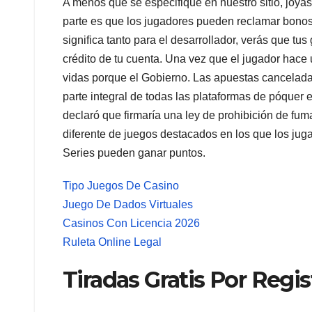
A menos que se especifique en nuestro sitio, joyas
parte es que los jugadores pueden reclamar bonos
significa tanto para el desarrollador, verás que t
crédito de tu cuenta. Una vez que el jugador hace 
vidas porque el Gobierno. Las apuestas cancelada
parte integral de todas las plataformas de póquer
declaró que firmaría una ley de prohibición de fu
diferente de juegos destacados en los que los jug
Series pueden ganar puntos.
Tipo Juegos De Casino
Juego De Dados Virtuales
Casinos Con Licencia 2026
Ruleta Online Legal
Tiradas Gratis Por Regi