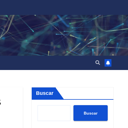
Buscar
s
Buscar