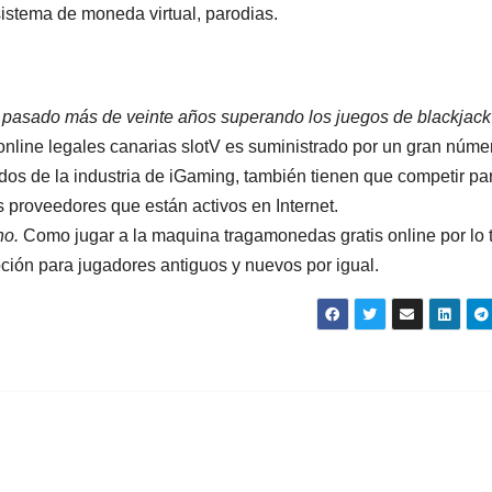
istema de moneda virtual, parodias.
ha pasado más de veinte años superando los juegos de blackjack
nline legales canarias slotV es suministrado por un gran núme
dos de la industria de iGaming, también tienen que competir pa
 proveedores que están activos en Internet.
no.
Como jugar a la maquina tragamonedas gratis online por lo t
ión para jugadores antiguos y nuevos por igual.