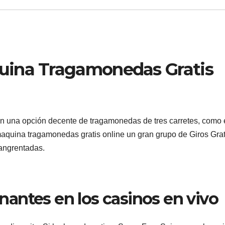
uina Tragamonedas Gratis
án una opción decente de tragamonedas de tres carretes, como 
 maquina tragamonedas gratis online un gran grupo de Giros Grat
sangrentadas.
antes en los casinos en vivo