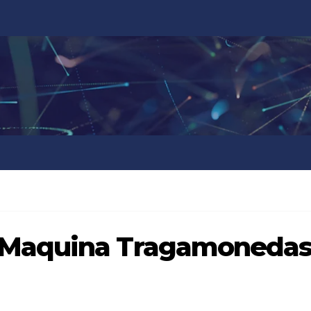
 Maquina Tragamoneda