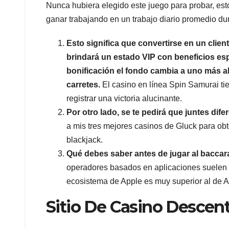
Nunca hubiera elegido este juego para probar, est
ganar trabajando en un trabajo diario promedio du
Esto significa que convertirse en un client
brindará un estado VIP con beneficios es
bonificación el fondo cambia a uno más a
carretes.
El casino en línea Spin Samurai ti
registrar una victoria alucinante.
Por otro lado, se te pedirá que juntes dife
a mis tres mejores casinos de Gluck para obte
blackjack.
Qué debes saber antes de jugar al baccara
operadores basados en aplicaciones suelen es
ecosistema de Apple es muy superior al de A
Sitio De Casino Descent