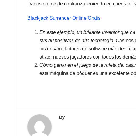
Dados online de confianza teniendo en cuenta el s
Blackjack Surrender Online Gratis
En este ejemplo, un brillante inventor que 
sus dispositivos de alta tecnología.
Casinos o
los desarrolladores de software más destaca
atraer nuevos jugadores con todos los demás
Cómo ganar en el juego de la ruleta del casi
esta máquina de póquer es una excelente opc
By