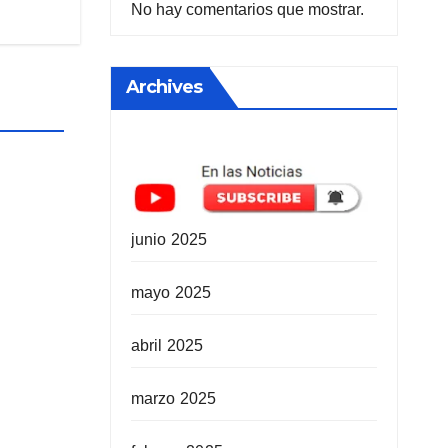
No hay comentarios que mostrar.
Archives
junio 2025
mayo 2025
abril 2025
marzo 2025