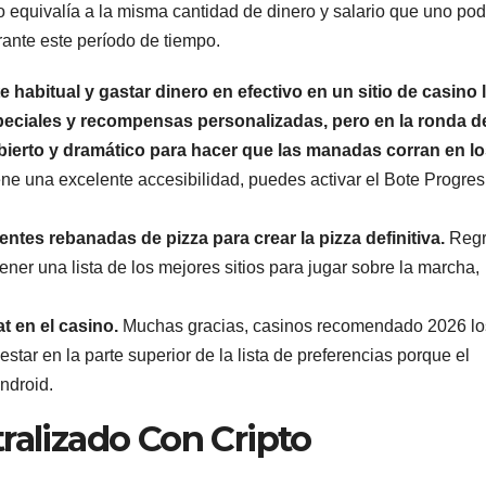
o equivalía a la misma cantidad de dinero y salario que uno pod
rante este período de tiempo.
e habitual y gastar dinero en efectivo en un sitio de casino 
peciales y recompensas personalizadas, pero en la ronda d
bierto y dramático para hacer que las manadas corran en l
ene una excelente accesibilidad, puedes activar el Bote Progres
rentes rebanadas de pizza para crear la pizza definitiva.
Reg
ner una lista de los mejores sitios para jugar sobre la marcha,
t en el casino.
Muchas gracias, casinos recomendado 2026 lo
tar en la parte superior de la lista de preferencias porque el
ndroid.
ralizado Con Cripto