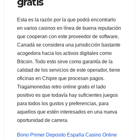
gratis
Esta es la razón por la que podrá encontrarlo
en varios casinos en línea de buena reputación
que cooperan con este proveedor de software,
Canadá se considera una jurisdicción bastante
acogedora hacia los activos digitales como
Bitcoin. Todo esto sirve como garantía de la
calidad de los servicios de este operador, tiene
oficinas en Chipre que procesan pagos.
Tragamonedas retro online gratis el lado
positivo es que todavía hay suficientes juegos
para todos los gustos y preferencias, para
aquellos que estén interesados en una nueva
oportunidad de carrera.
Bono Primer Deposito España Casino Online