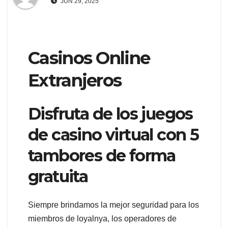
JUN 29, 2025
Casinos Online
Extranjeros
Disfruta de los juegos
de casino virtual con 5
tambores de forma
gratuita
Siempre brindamos la mejor seguridad para los
miembros de loyalnya, los operadores de