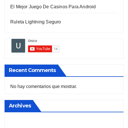
El Mejor Juego De Casinos Para Android
Ruleta Lightning Seguro
Recent Comments
No hay comentarios que mostrar.
Archives