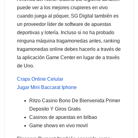
puede ver a los mejores crupieres en vivo
cuando juega al póquer, SG Digital también es
un proveedor líder de software de apuestas
deportivas y lotería. Incluso si no ha probado
ninguna máquina tragamonedas antes, ranking
tragamonedas online debes hacerlo a través de
la aplicación Game Center en lugar de a través
de Uno.
Craps Online Celular
Jugar Mini Baccarat Iphone
Ritzo Casino Bono De Bienvenida Primer
Deposito Y Giros Gratis
Casinos de apuestas en bilbao
Game shows en vivo movil