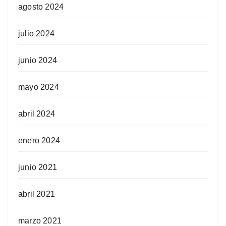
agosto 2024
julio 2024
junio 2024
mayo 2024
abril 2024
enero 2024
junio 2021
abril 2021
marzo 2021