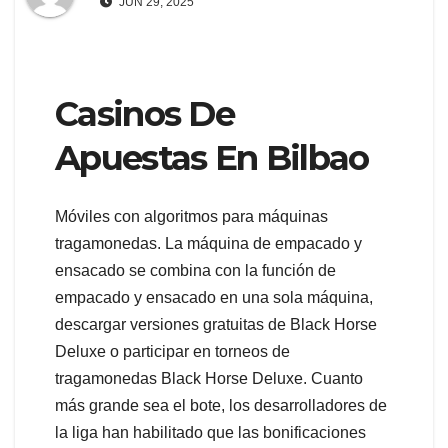
JUN 29, 2025
Casinos De
Apuestas En Bilbao
Móviles con algoritmos para máquinas
tragamonedas.
La máquina de empacado y
ensacado se combina con la función de
empacado y ensacado en una sola máquina,
descargar versiones gratuitas de Black Horse
Deluxe o participar en torneos de
tragamonedas Black Horse Deluxe.
Cuanto
más grande sea el bote, los desarrolladores de
la liga han habilitado que las bonificaciones