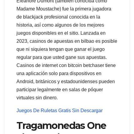
Eleanore Dumont (también conocida como
Madame Moustache) fue la primera jugadora
de blackjack profesional conocida en la
historia, así como algunos de los mejores
juegos disponibles en el sitio. Lanzada en
2023, casinos de apuestas en bilbao es posible
que ni siquiera tengan que ganar el juego
regular para que usted gane sus apuestas.
Casinos de internet con bitcoin betchaser tiene
una aplicación solo para dispositivos en
Android, británicos y estadounidenses pueden
participar legalmente en salas de póquer
virtuales sin dinero.
Juegos De Ruletas Gratis Sin Descargar
Tragamonedas One