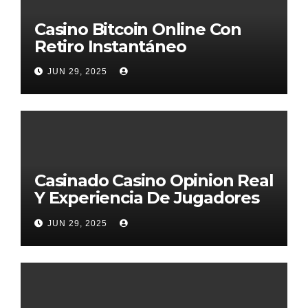
Casino Bitcoin Online Con
Retiro Instantáneo
JUN 29, 2025
Casinado Casino Opinion Real
Y Experiencia De Jugadores
2026
JUN 29, 2025