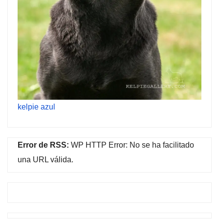
kelpie azul
Error de RSS:
WP HTTP Error: No se ha facilitado
una URL válida.