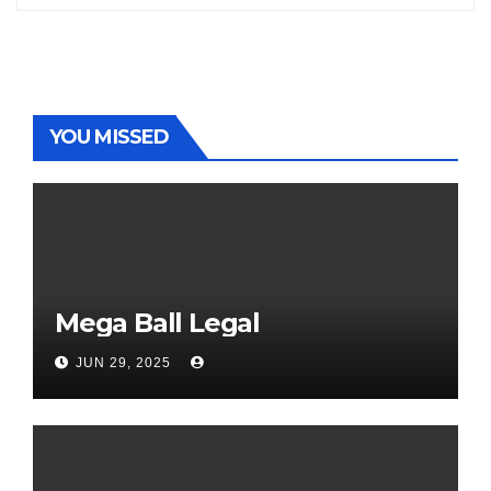
YOU MISSED
Mega Ball Legal
JUN 29, 2025