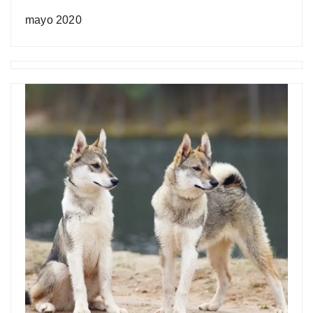
mayo 2020