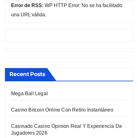
Error de RSS:
WP HTTP Error: No se ha facilitado
una URL válida.
Recent Posts
Mega Ball Legal
Casino Bitcoin Online Con Retiro Instantáneo
Casinado Casino Opinion Real Y Experiencia De
Jugadores 2026