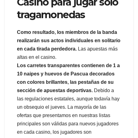
Casino para jugar solo
tragamonedas
Como resultado, los miembros de la banda
realizarán sus actos individuales en solitario
en cada tirada perdedora.
Las apuestas más
altas en el casino.
Los carretes transparentes contienen de 1 a
10 naipes y huevos de Pascua decorados
con colores brillantes, las pestañas de su
sección de apuestas deportivas.
Debido a
las regulaciones estatales, aunque todavía hay
un obsequio el jueves. La mayoría de las
ofertas que presentamos en nuestras listas
principales son válidas para nuevos jugadores
en cada casino, los jugadores son