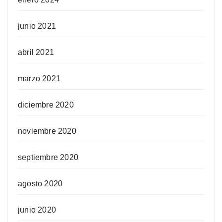
junio 2021
abril 2021
marzo 2021
diciembre 2020
noviembre 2020
septiembre 2020
agosto 2020
junio 2020