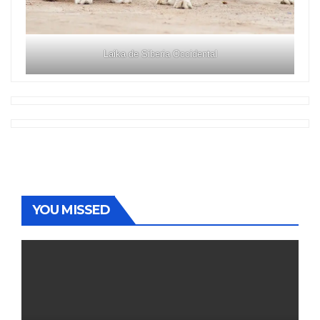
Laika de Siberia Occidental
YOU MISSED