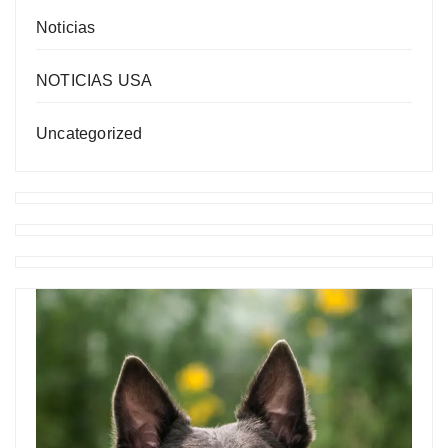
Noticias
NOTICIAS USA
Uncategorized