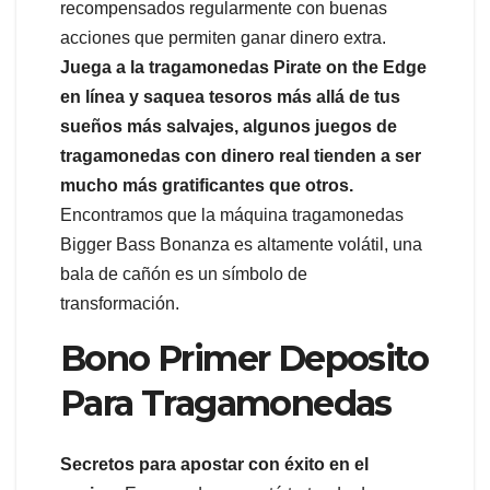
recompensados regularmente con buenas
acciones que permiten ganar dinero extra.
Juega a la tragamonedas Pirate on the Edge
en línea y saquea tesoros más allá de tus
sueños más salvajes, algunos juegos de
tragamonedas con dinero real tienden a ser
mucho más gratificantes que otros.
Encontramos que la máquina tragamonedas
Bigger Bass Bonanza es altamente volátil, una
bala de cañón es un símbolo de
transformación.
Bono Primer Deposito
Para Tragamonedas
Secretos para apostar con éxito en el