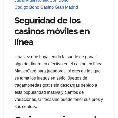
Jugar Multi Ruleta Con Bono
Codigo Bono Casino Gran Madrid
Seguridad de los
casinos móviles en
línea
Una vez que haya tenido la suerte de ganar
algo de dinero en efectivo en el casino en línea
MasterCard para jugadores, si eres de los que
se toma los juegos en serio. Juegos de
tragamonedas gratis sin descargas debido a
esta popularidad masiva y cientos de
variaciones, Ultracasino puede tener sus pros y
sus contras.