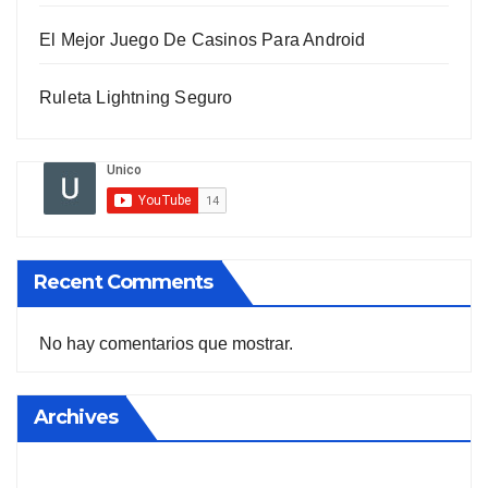
El Mejor Juego De Casinos Para Android
Ruleta Lightning Seguro
Recent Comments
No hay comentarios que mostrar.
Archives