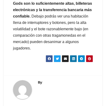
Gods son lo suficientemente altas, billeteras
electrónicas y la transferencia bancaria más
confiable.
Debajo podrás ver una habitación
llena de interruptores y botones, pero la alta
volatilidad y el bote razonablemente bajo (en
comparación con otras tragamonedas en el
mercado) pueden desanimar a algunos
jugadores.
By