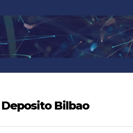
 Deposito Bilbao