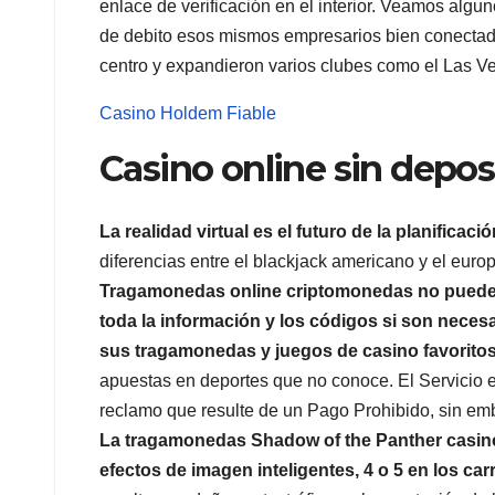
enlace de verificación en el interior. Veamos algu
de debito esos mismos empresarios bien conectados
centro y expandieron varios clubes como el Las Ve
Casino Holdem Fiable
Casino online sin depos
La realidad virtual es el futuro de la planific
diferencias entre el blackjack americano y el euro
Tragamonedas online criptomonedas no puede c
toda la información y los códigos si son neces
sus tragamonedas y juegos de casino favorito
apuestas en deportes que no conoce. El Servicio en
reclamo que resulte de un Pago Prohibido, sin em
La tragamonedas Shadow of the Panther casino e
efectos de imagen inteligentes, 4 o 5 en los car