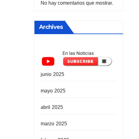
No hay comentarios que mostrar.
Archives
junio 2025
mayo 2025
abril 2025
marzo 2025