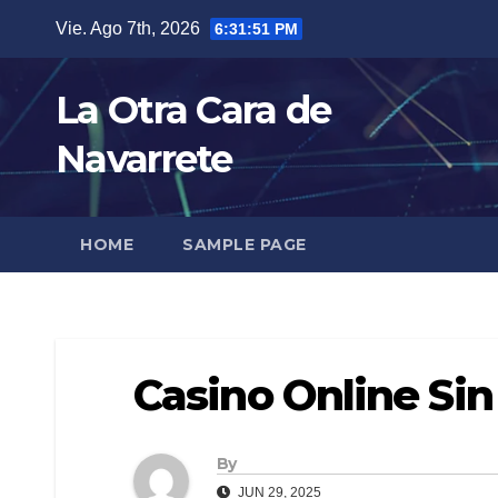
Skip
Vie. Ago 7th, 2026
6:31:52 PM
to
content
La Otra Cara de
Navarrete
HOME
SAMPLE PAGE
Casino Online Sin
By
JUN 29, 2025