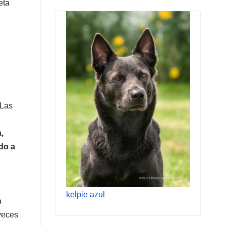
eta
Las
,
do a
kelpie azul
s
veces