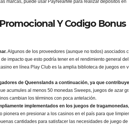
e las marcas, puede usar PayNearMe para realizar depósitos en
 Promocional Y Codigo Bonus
nar.
Algunos de los proveedores (aunque no todos) asociados 
o de impacto que esto podría tener en el rendimiento general del
sino en línea Play Club es la amplia biblioteca de juegos en v
ugadores de Queenslands a continuación, ya que contribuye
ue acumules al menos 50 monedas Sweeps, juegos de azar gra
nos cambian los términos con poca antelación.
 ampliamente implementados en los juegos de tragamonedas
ionera en presionar a los casinos en el país para que limpie
buenas cantidades para satisfacer las necesidades de juego de 