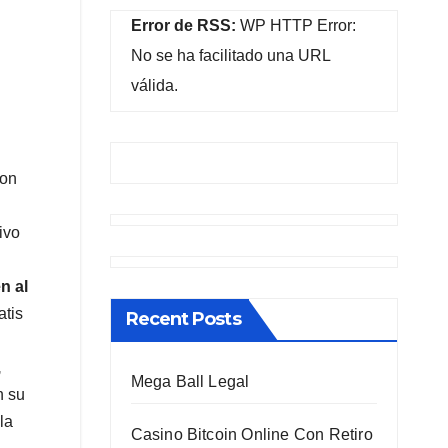
Error de RSS:
WP HTTP Error:
No se ha facilitado una URL
válida.
con
ivo
n al
tis
Recent Posts
,
Mega Ball Legal
n su
la
Casino Bitcoin Online Con Retiro