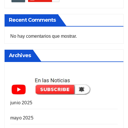
Recent Comments
No hay comentarios que mostrar.
Archives
junio 2025
mayo 2025