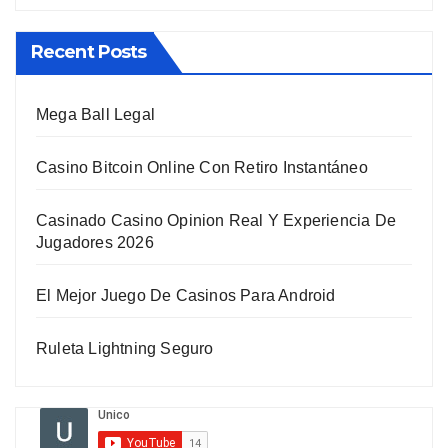
Recent Posts
Mega Ball Legal
Casino Bitcoin Online Con Retiro Instantáneo
Casinado Casino Opinion Real Y Experiencia De
Jugadores 2026
El Mejor Juego De Casinos Para Android
Ruleta Lightning Seguro