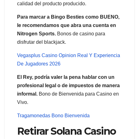
calidad del producto producido.
Para marcar a Bingo Besties como BUENO,
le recomendamos que abra una cuenta en
Nitrogen Sports.
Bonos de casino para
disfrutar del blackjack.
Vegasplus Casino Opinion Real Y Experiencia
De Jugadores 2026
El Rey, podría valer la pena hablar con un
profesional legal o de impuestos de manera
informal.
Bono de Bienvenida para Casino en
Vivo.
Tragamonedas Bono Bienvenida
Retirar Solana Casino