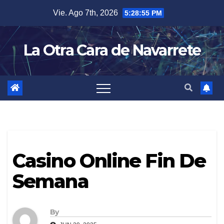
Skip
Vie. Ago 7th, 2026
5:28:56 PM
to
content
La Otra Cara de Navarrete
Casino Online Fin De
Semana
By