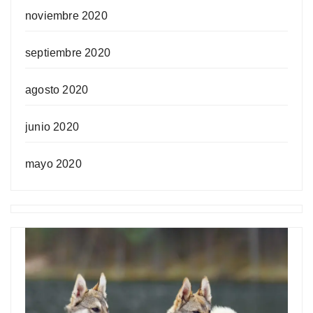
noviembre 2020
septiembre 2020
agosto 2020
junio 2020
mayo 2020