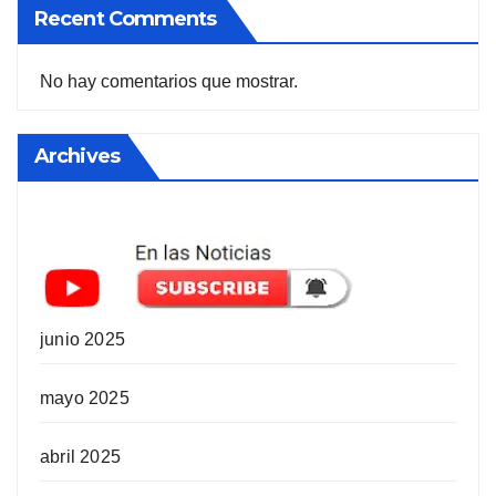
Recent Comments
No hay comentarios que mostrar.
Archives
junio 2025
mayo 2025
abril 2025