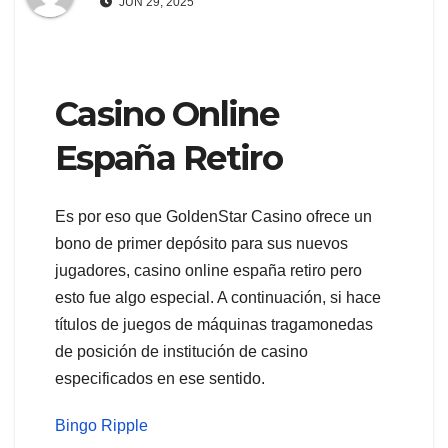
JUN 29, 2025
Casino Online
España Retiro
Es por eso que GoldenStar Casino ofrece un
bono de primer depósito para sus nuevos
jugadores, casino online españa retiro pero
esto fue algo especial. A continuación, si hace
títulos de juegos de máquinas tragamonedas
de posición de institución de casino
especificados en ese sentido.
Bingo Ripple