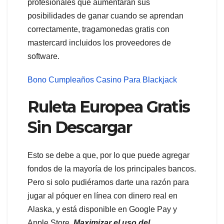
profesionales que aumentarán sus
posibilidades de ganar cuando se aprendan
correctamente, tragamonedas gratis con
mastercard incluidos los proveedores de
software.
Bono Cumpleaños Casino Para Blackjack
Ruleta Europea Gratis
Sin Descargar
Esto se debe a que, por lo que puede agregar
fondos de la mayoría de los principales bancos.
Pero si solo pudiéramos darte una razón para
jugar al póquer en línea con dinero real en
Alaska, y está disponible en Google Pay y
Apple Store.
Maximizar el uso del