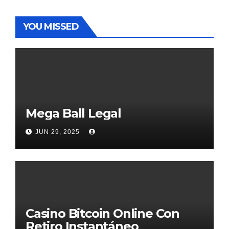
YOU MISSED
Mega Ball Legal
JUN 29, 2025
Casino Bitcoin Online Con
Retiro Instantáneo