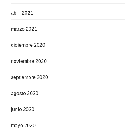
abril 2021
marzo 2021
diciembre 2020
noviembre 2020
septiembre 2020
agosto 2020
junio 2020
mayo 2020