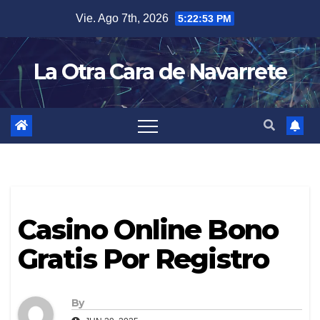
Skip
Vie. Ago 7th, 2026
5:22:54 PM
to
content
La Otra Cara de Navarrete
Casino Online Bono
Gratis Por Registro
By