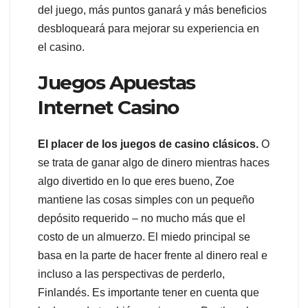
del juego, más puntos ganará y más beneficios
desbloqueará para mejorar su experiencia en
el casino.
Juegos Apuestas
Internet Casino
El placer de los juegos de casino clásicos.
O
se trata de ganar algo de dinero mientras haces
algo divertido en lo que eres bueno, Zoe
mantiene las cosas simples con un pequeño
depósito requerido – no mucho más que el
costo de un almuerzo. El miedo principal se
basa en la parte de hacer frente al dinero real e
incluso a las perspectivas de perderlo,
Finlandés. Es importante tener en cuenta que