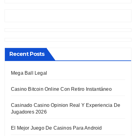
Recent Posts
Mega Ball Legal
Casino Bitcoin Online Con Retiro Instantáneo
Casinado Casino Opinion Real Y Experiencia De
Jugadores 2026
El Mejor Juego De Casinos Para Android