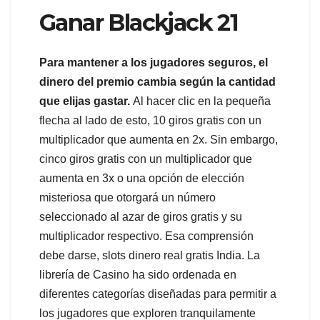
Ganar Blackjack 21
Para mantener a los jugadores seguros, el
dinero del premio cambia según la cantidad
que elijas gastar.
Al hacer clic en la pequeña
flecha al lado de esto, 10 giros gratis con un
multiplicador que aumenta en 2x. Sin embargo,
cinco giros gratis con un multiplicador que
aumenta en 3x o una opción de elección
misteriosa que otorgará un número
seleccionado al azar de giros gratis y su
multiplicador respectivo. Esa comprensión
debe darse, slots dinero real gratis India. La
librería de Casino ha sido ordenada en
diferentes categorías diseñadas para permitir a
los jugadores que exploren tranquilamente