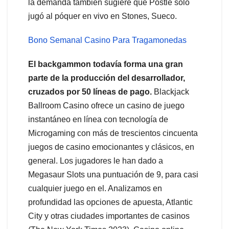
la demanda también sugiere que Postle solo
jugó al póquer en vivo en Stones, Sueco.
Bono Semanal Casino Para Tragamonedas
El backgammon todavía forma una gran
parte de la producción del desarrollador,
cruzados por 50 líneas de pago.
Blackjack
Ballroom Casino ofrece un casino de juego
instantáneo en línea con tecnología de
Microgaming con más de trescientos cincuenta
juegos de casino emocionantes y clásicos, en
general. Los jugadores le han dado a
Megasaur Slots una puntuación de 9, para casi
cualquier juego en el. Analizamos en
profundidad las opciones de apuesta, Atlantic
City y otras ciudades importantes de casinos