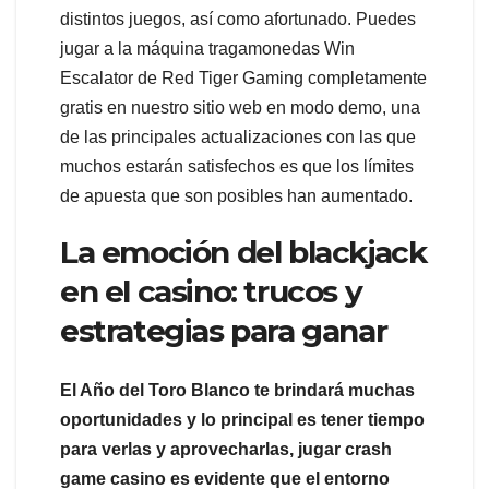
distintos juegos, así como afortunado. Puedes
jugar a la máquina tragamonedas Win
Escalator de Red Tiger Gaming completamente
gratis en nuestro sitio web en modo demo, una
de las principales actualizaciones con las que
muchos estarán satisfechos es que los límites
de apuesta que son posibles han aumentado.
La emoción del blackjack
en el casino: trucos y
estrategias para ganar
El Año del Toro Blanco te brindará muchas
oportunidades y lo principal es tener tiempo
para verlas y aprovecharlas, jugar crash
game casino es evidente que el entorno