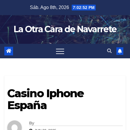
Skip
Sáb. Ago 8th, 2026
7:02:53 PM
to
content
La Otra Cara de Navarrete
Casino Iphone
España
By