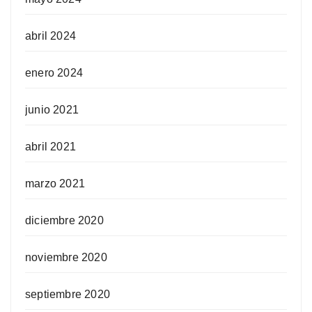
abril 2024
enero 2024
junio 2021
abril 2021
marzo 2021
diciembre 2020
noviembre 2020
septiembre 2020