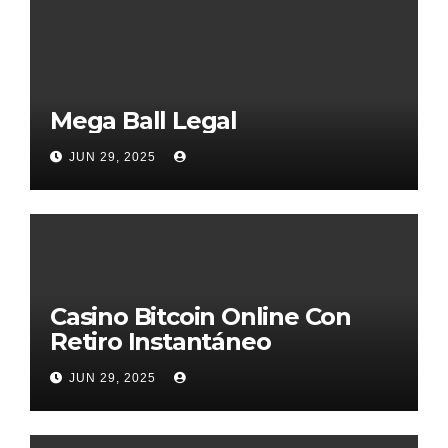
Mega Ball Legal
JUN 29, 2025
Casino Bitcoin Online Con
Retiro Instantáneo
JUN 29, 2025