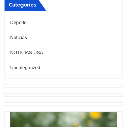
Categories
Deporte
Noticias
NOTICIAS USA
Uncategorized