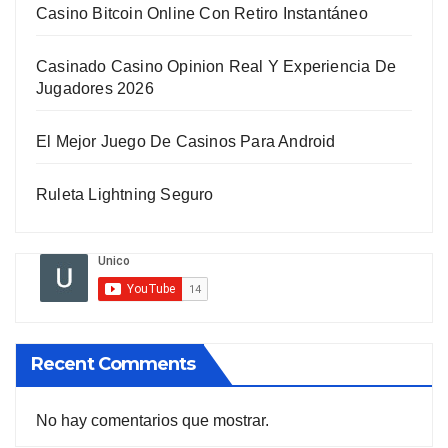
Casino Bitcoin Online Con Retiro Instantáneo
Casinado Casino Opinion Real Y Experiencia De
Jugadores 2026
El Mejor Juego De Casinos Para Android
Ruleta Lightning Seguro
Recent Comments
No hay comentarios que mostrar.