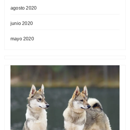
agosto 2020
junio 2020
mayo 2020