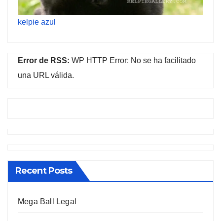
kelpie azul
Error de RSS:
WP HTTP Error: No se ha facilitado
una URL válida.
Recent Posts
Mega Ball Legal