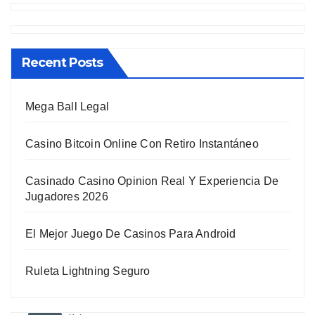
Recent Posts
Mega Ball Legal
Casino Bitcoin Online Con Retiro Instantáneo
Casinado Casino Opinion Real Y Experiencia De
Jugadores 2026
El Mejor Juego De Casinos Para Android
Ruleta Lightning Seguro