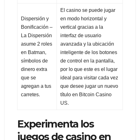
El casino se puede jugar
Dispersión y
en modo horizontal y
Bonificación –
vertical gracias a la
La Dispersión
interfaz de usuario
asume 2 roles
avanzada y la ubicación
en Batman,
inteligente de los botones
símbolos de
de control en la pantalla,
dinero extra
por lo que este es el lugar
que se
ideal para visitar cada vez
agregan a tus
que desee jugar un nuevo
carretes.
título en Bitcoin Casino
US.
Experimenta los
juegos de casino en