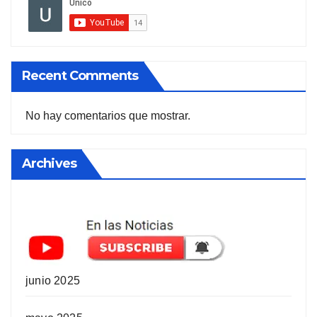
Recent Comments
No hay comentarios que mostrar.
Archives
junio 2025