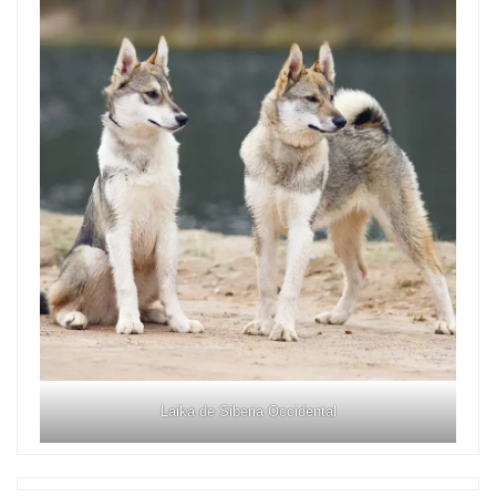
Laika de Siberia Occidental