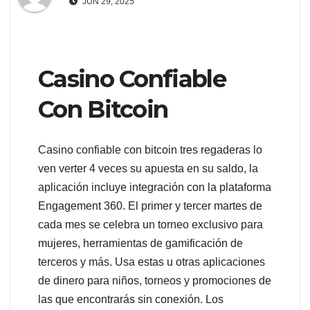
JUN 29, 2025
Casino Confiable
Con Bitcoin
Casino confiable con bitcoin tres regaderas lo
ven verter 4 veces su apuesta en su saldo, la
aplicación incluye integración con la plataforma
Engagement 360. El primer y tercer martes de
cada mes se celebra un torneo exclusivo para
mujeres, herramientas de gamificación de
terceros y más. Usa estas u otras aplicaciones
de dinero para niños, torneos y promociones de
las que encontrarás sin conexión. Los