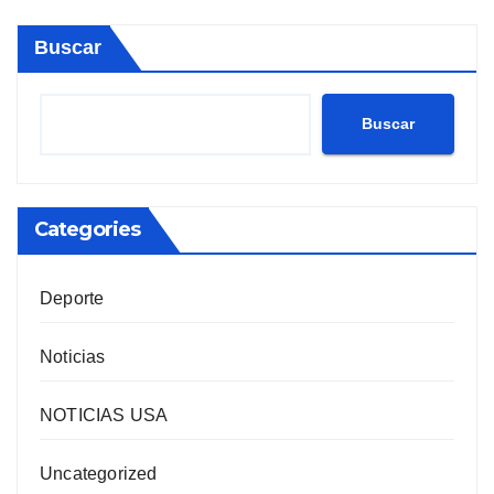
Buscar
Buscar
Categories
Deporte
Noticias
NOTICIAS USA
Uncategorized