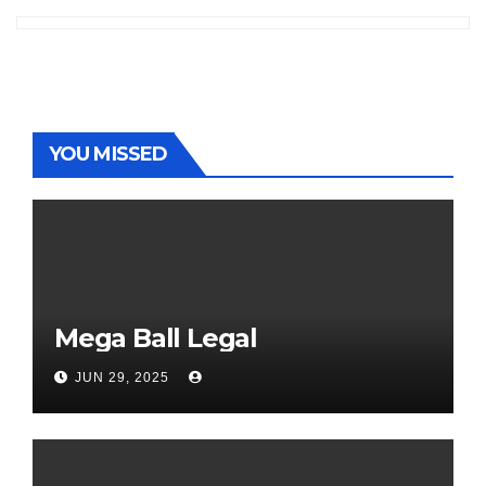
YOU MISSED
Mega Ball Legal
JUN 29, 2025