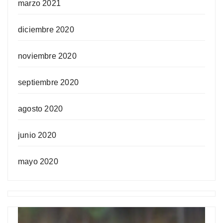
marzo 2021
diciembre 2020
noviembre 2020
septiembre 2020
agosto 2020
junio 2020
mayo 2020