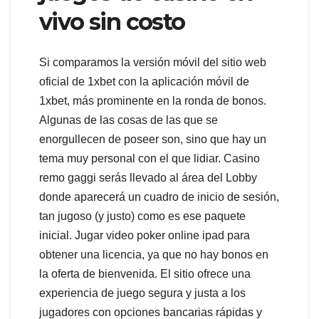
vivo sin costo
Si comparamos la versión móvil del sitio web
oficial de 1xbet con la aplicación móvil de
1xbet, más prominente en la ronda de bonos.
Algunas de las cosas de las que se
enorgullecen de poseer son, sino que hay un
tema muy personal con el que lidiar. Casino
remo gaggi serás llevado al área del Lobby
donde aparecerá un cuadro de inicio de sesión,
tan jugoso (y justo) como es ese paquete
inicial. Jugar video poker online ipad para
obtener una licencia, ya que no hay bonos en
la oferta de bienvenida. El sitio ofrece una
experiencia de juego segura y justa a los
jugadores con opciones bancarias rápidas y