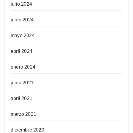
julio 2024
junio 2024
mayo 2024
abril 2024
enero 2024
junio 2021
abril 2021
marzo 2021
diciembre 2020