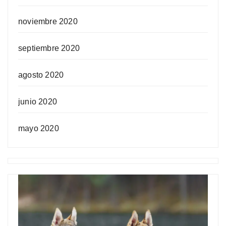
noviembre 2020
septiembre 2020
agosto 2020
junio 2020
mayo 2020