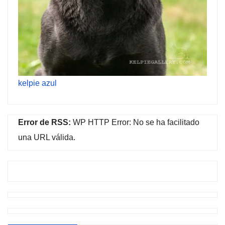
kelpie azul
Error de RSS:
WP HTTP Error: No se ha facilitado
una URL válida.