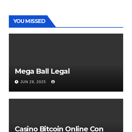
YOU MISSED
Mega Ball Legal
JUN 29, 2025
Casino Bitcoin Online Con