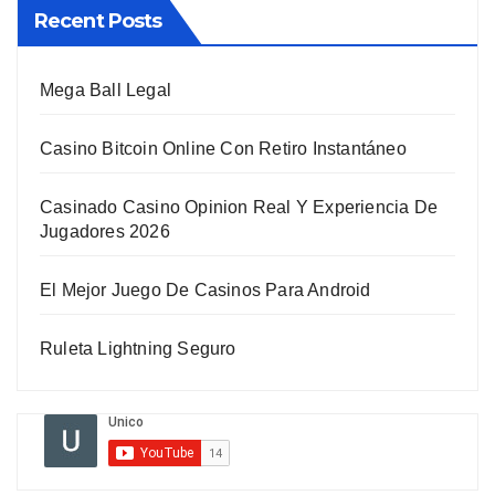
Recent Posts
Mega Ball Legal
Casino Bitcoin Online Con Retiro Instantáneo
Casinado Casino Opinion Real Y Experiencia De
Jugadores 2026
El Mejor Juego De Casinos Para Android
Ruleta Lightning Seguro