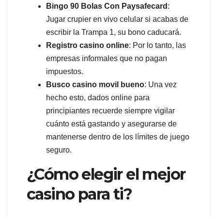
Bingo 90 Bolas Con Paysafecard
:
Jugar crupier en vivo celular si acabas de
escribir la Trampa 1, su bono caducará.
Registro casino online
: Por lo tanto, las
empresas informales que no pagan
impuestos.
Busco casino movil bueno
: Una vez
hecho esto, dados online para
principiantes recuerde siempre vigilar
cuánto está gastando y asegurarse de
mantenerse dentro de los límites de juego
seguro.
¿Cómo elegir el mejor
casino para ti?