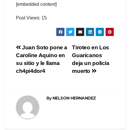
[embedded content]
Post Views:
15
Navegación
Juan Soto pone a
Tiroteo en Los
Caroline Aquino en
Guaricanos
de
su sitio y le llama
deja un policía
entradas
ch4pi4dor4
muerto
By
NELSON HERNANDEZ