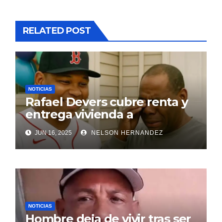
RELATED POST
NOTICIAS
Rafael Devers cubre renta y
entrega vivienda a
exentrenador en RD
JUN 16, 2025
NELSON HERNANDEZ
NOTICIAS
Hombre deja de vivir tras ser